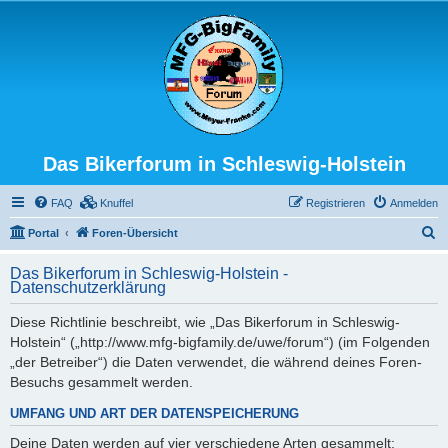
Das Bikerforum in Schleswig-Holstein
FAQ
Knuffel
Registrieren
Anmelden
S
Portal
Foren-Übersicht
u
Das Bikerforum in Schleswig-Holstein -
c
Datenschutzerklärung
h
Diese Richtlinie beschreibt, wie „Das Bikerforum in Schleswig-
e
Holstein“ („http://www.mfg-bigfamily.de/uwe/forum“) (im Folgenden
„der Betreiber“) die Daten verwendet, die während deines Foren-
Besuchs gesammelt werden.
UMFANG UND ART DER DATENSPEICHERUNG
Deine Daten werden auf vier verschiedene Arten gesammelt: