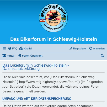
Das Bikerforum in Schleswig-Holstein
FAQ
Knuffel
Registrieren
Anmelden
S
Portal
Foren-Übersicht
u
Das Bikerforum in Schleswig-Holstein -
c
Datenschutzerklärung
h
Diese Richtlinie beschreibt, wie „Das Bikerforum in Schleswig-
e
Holstein“ („http://www.mfg-bigfamily.de/uwe/forum“) (im Folgenden
„der Betreiber“) die Daten verwendet, die während deines Foren-
Besuchs gesammelt werden.
UMFANG UND ART DER DATENSPEICHERUNG
Deine Daten werden auf vier verschiedene Arten gesammelt: