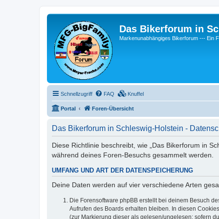
Das Bikerforum in Sc
Markenunabhängiges Bikerforum --- 
Schnellzugriff
FAQ
Knuffel
Portal
Foren-Übersicht
Das Bikerforum in Schleswig-Holstein - Datensc
Diese Richtlinie beschreibt, wie „Das Bikerforum in S
während deines Foren-Besuchs gesammelt werden.
UMFANG UND ART DER DATENSPEICHERUNG
Deine Daten werden auf vier verschiedene Arten ges
Die Forensoftware phpBB erstellt bei deinem Besuch de
Aufrufen des Boards erhalten bleiben. In diesen Cookies
(zur Markierung dieser als gelesen/ungelesen; sofern d