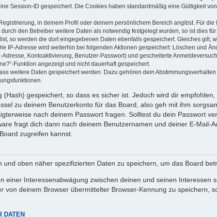
eine Session-ID gespeichert. Die Cookies haben standardmäßig eine Gültigkeit von 
Registrierung, in deinem Profil oder deinem persönlichem Bereich angibst. Für di
rch den Betreiber weitere Daten als notwendig festgelegt wurden, so ist dies für 
llst, so werden die dort eingegebenen Daten ebenfalls gespeichert. Gleiches gilt, 
Die IP-Adresse wird weiterhin bei folgenden Aktionen gespeichert: Löschen und Än
l-Adresse, Kontoaktivierung, Benutzer-Passwort) und gescheiterte Anmeldeversuch
ine?“-Funktion angezeigt und nicht dauerhaft gespeichert.
 dass weitere Daten gespeichert werden. Dazu gehören dein Abstimmungsverhalten
gungsfunktionen.
(Hash) gespeichert, so dass es sicher ist. Jedoch wird dir empfohlen, 
ssel zu deinem Benutzerkonto für das Board, also geh mit ihm sorgsam
htigterweise nach deinem Passwort fragen. Solltest du dein Passwort v
are fragt dich dann nach deinem Benutzernamen und deiner E-Mail-Ad
Board zugreifen kannst.
en und oben näher spezifizierten Daten zu speichern, um das Board bet
en einer Interessenabwägung zwischen deinen und seinen Interessen sow
r von deinem Browser übermittelter Browser-Kennung zu speichern, so
R DATEN