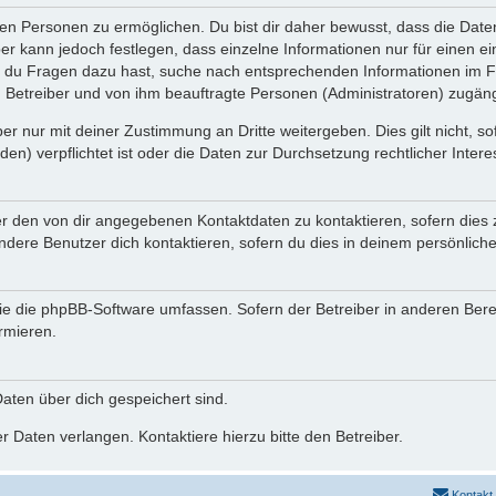
n Personen zu ermöglichen. Du bist dir daher bewusst, dass die Daten d
ber kann jedoch festlegen, dass einzelne Informationen nur für einen ei
n du Fragen dazu hast, suche nach entsprechenden Informationen im Fo
n Betreiber und von ihm beauftragte Personen (Administratoren) zugäng
r nur mit deiner Zustimmung an Dritte weitergeben. Dies gilt nicht, s
n) verpflichtet ist oder die Daten zur Durchsetzung rechtlicher Interes
er den von dir angegebenen Kontaktdaten zu kontaktieren, sofern dies 
andere Benutzer dich kontaktieren, sofern du dies in deinem persönliche
, die die phpBB-Software umfassen. Sofern der Betreiber in anderen Be
ormieren.
 Daten über dich gespeichert sind.
 Daten verlangen. Kontaktiere hierzu bitte den Betreiber.
Kontakt