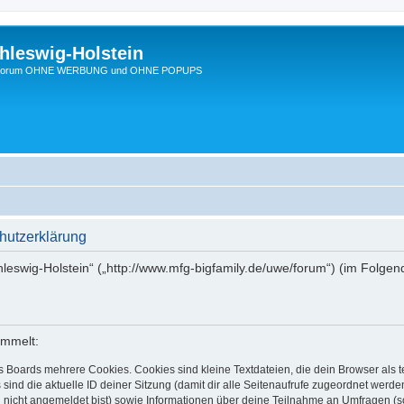
hleswig-Holstein
Ein Forum OHNE WERBUNG und OHNE POPUPS
hutzerklärung
chleswig-Holstein“ („http://www.mfg-bigfamily.de/uwe/forum“) (im Folgen
ammelt:
s Boards mehrere Cookies. Cookies sind kleine Textdateien, die dein Browser als
 sind die aktuelle ID deiner Sitzung (damit dir alle Seitenaufrufe zugeordnet werd
u nicht angemeldet bist) sowie Informationen über deine Teilnahme an Umfragen (s