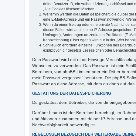
deine Benutzer-ID, ein Authentifizierungsschlüssel und 
„Alle Cookies löschen“ löschen.
Weiterhin werden die Daten gespeichert, die du bei der 
eine E-Mail-Adresse und ein Passwort notwendig. Wenn du
Wenn du einen Beitrag oder eine private Nachricht erste
diesen Fällen wird auch deine IP-Adresse gespeichert. 
Umfragen), Änderungen an zentralen Profildaten (E-Mai
Kennzeichnung (User Agent) wird nur in der „Wer ist onl
Schließlich erfordern einzelne Funktionen des Boards,
explizit von dir gesetzte Lesezeichen oder Benachrichti
Dein Passwort wird mit einer Einwege-Verschlüsselung 
Webseiten zu verwenden. Das Passwort ist dein Schlü
Betreibers, von phpBB Limited oder ein Dritter berec
mein Passwort vergessen“ benutzen. Die phpBB-Softw
Passwort an diese Adresse, mit dem du dann auf das 
GESTATTUNG DER DATENSPEICHERUNG
Du gestattest dem Betreiber, die von dir eingegeben
Darüber hinaus ist der Betreiber berechtigt, im Rahm
und Aktionen zusammen mit deiner IP-Adresse und de
Nachverfolgbarkeit notwendig ist.
REGELUNGEN BEZÜGLICH DER WEITERGABE DEINE