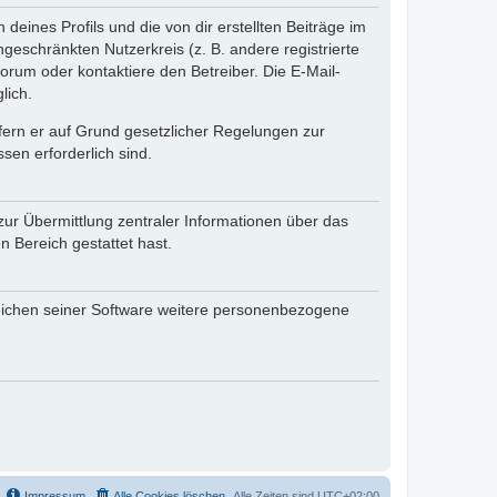
eines Profils und die von dir erstellten Beiträge im
ngeschränkten Nutzerkreis (z. B. andere registrierte
rum oder kontaktiere den Betreiber. Die E-Mail-
lich.
ofern er auf Grund gesetzlicher Regelungen zur
sen erforderlich sind.
zur Übermittlung zentraler Informationen über das
n Bereich gestattet hast.
reichen seiner Software weitere personenbezogene
Impressum
Alle Cookies löschen
Alle Zeiten sind
UTC+02:00