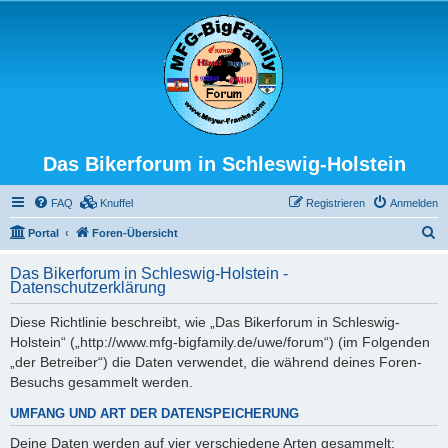
Das Bikerforum in Schleswig-Holstein
FAQ
Knuffel
Registrieren
Anmelden
S
Portal
Foren-Übersicht
u
Das Bikerforum in Schleswig-Holstein -
c
Datenschutzerklärung
h
Diese Richtlinie beschreibt, wie „Das Bikerforum in Schleswig-
e
Holstein“ („http://www.mfg-bigfamily.de/uwe/forum“) (im Folgenden
„der Betreiber“) die Daten verwendet, die während deines Foren-
Besuchs gesammelt werden.
UMFANG UND ART DER DATENSPEICHERUNG
Deine Daten werden auf vier verschiedene Arten gesammelt: