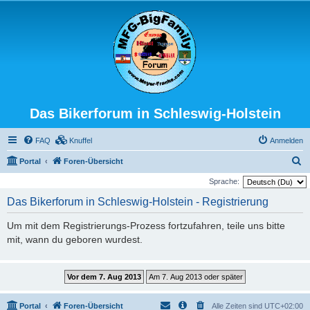
Das Bikerforum in Schleswig-Holstein
FAQ
Knuffel
Anmelden
S
Portal
Foren-Übersicht
u
Sprache:
c
Das Bikerforum in Schleswig-Holstein - Registrierung
h
Um mit dem Registrierungs-Prozess fortzufahren, teile uns bitte
e
mit, wann du geboren wurdest.
Portal
Foren-Übersicht
Alle Zeiten sind
UTC+02:00