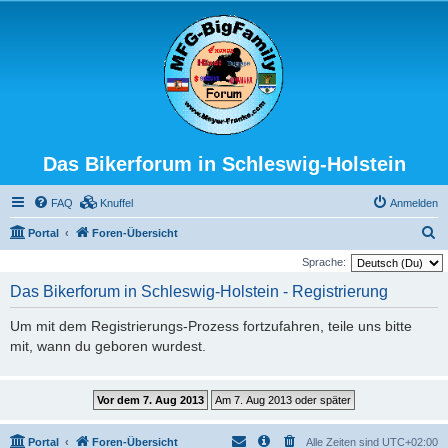
Das Bikerforum in Schleswig-Holstein
FAQ
Knuffel
Anmelden
S
Portal
Foren-Übersicht
u
Sprache:
c
Das Bikerforum in Schleswig-Holstein - Registrierung
h
Um mit dem Registrierungs-Prozess fortzufahren, teile uns bitte
e
mit, wann du geboren wurdest.
Portal
Foren-Übersicht
Alle Zeiten sind
UTC+02:00