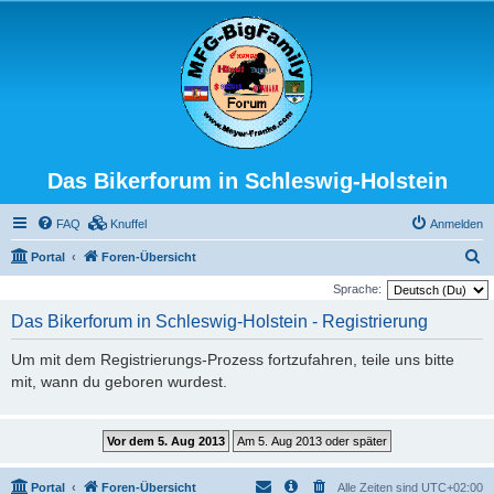
Das Bikerforum in Schleswig-Holstein
FAQ
Knuffel
Anmelden
S
Portal
Foren-Übersicht
u
Sprache:
c
Das Bikerforum in Schleswig-Holstein - Registrierung
h
Um mit dem Registrierungs-Prozess fortzufahren, teile uns bitte
e
mit, wann du geboren wurdest.
Portal
Foren-Übersicht
Alle Zeiten sind
UTC+02:00