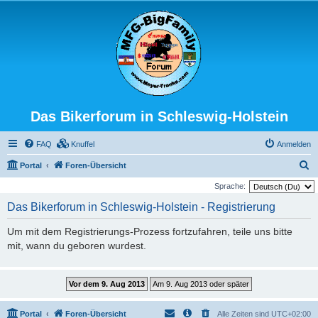
Das Bikerforum in Schleswig-Holstein
FAQ
Knuffel
Anmelden
S
Portal
Foren-Übersicht
u
Sprache:
c
Das Bikerforum in Schleswig-Holstein - Registrierung
h
Um mit dem Registrierungs-Prozess fortzufahren, teile uns bitte
e
mit, wann du geboren wurdest.
Portal
Foren-Übersicht
Alle Zeiten sind
UTC+02:00