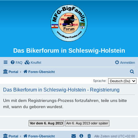
Das Bikerforum in Schleswig-Holstein
FAQ
Knuffel
Anmelden
S
Portal
Foren-Übersicht
u
Sprache:
c
Das Bikerforum in Schleswig-Holstein - Registrierung
h
Um mit dem Registrierungs-Prozess fortzufahren, teile uns bitte
e
mit, wann du geboren wurdest.
Portal
Foren-Übersicht
Alle Zeiten sind
UTC+02:00