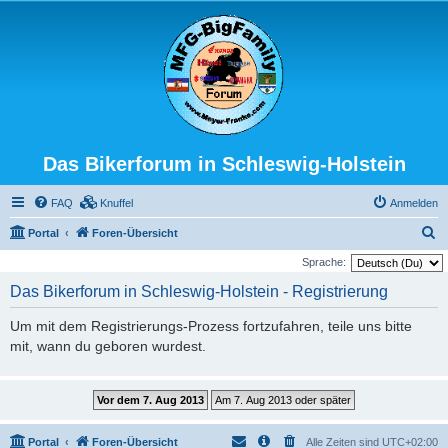
Das Bikerforum in Schleswig-Holstein
FAQ
Knuffel
Anmelden
S
Portal
Foren-Übersicht
u
Sprache:
c
Das Bikerforum in Schleswig-Holstein - Registrierung
h
Um mit dem Registrierungs-Prozess fortzufahren, teile uns bitte
e
mit, wann du geboren wurdest.
Portal
Foren-Übersicht
Alle Zeiten sind
UTC+02:00