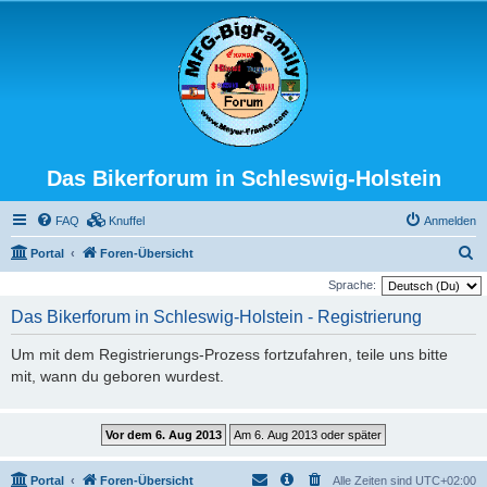
Das Bikerforum in Schleswig-Holstein
FAQ
Knuffel
Anmelden
S
Portal
Foren-Übersicht
u
Sprache:
c
Das Bikerforum in Schleswig-Holstein - Registrierung
h
Um mit dem Registrierungs-Prozess fortzufahren, teile uns bitte
e
mit, wann du geboren wurdest.
Portal
Foren-Übersicht
Alle Zeiten sind
UTC+02:00