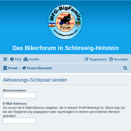
Das Bikerforum in Schleswig-Holstein
FAQ
Knuffel
Registrieren
Anmelden
S
Portal
Foren-Übersicht
u
Aktivierungs-Schlüssel senden
c
h
Benutzername:
e
E-Mail-Adresse:
Du musst die E-Mail-Adresse angeben, die in deinem Profil hinterlegt ist. Diese hast du
bei der Registrierung angegeben oder nachträglich in deinem persönlichen Bereich
geändert.