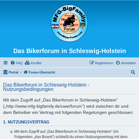
Das Bikerforum in Schleswig-Holstein
FAQ
Knuffel
Registrieren
Anmelden
S
Portal
Foren-Übersicht
u
Das Bikerforum in Schleswig-Holstein -
c
Nutzungsbedingungen
h
Mit dem Zugriff auf „Das Bikerforum in Schleswig-Holstein“
e
(„http://www.mfg-bigfamily.de/uwe/forum“) wird zwischen dir und
dem Betreiber ein Vertrag mit folgenden Regelungen geschlossen:
1. NUTZUNGSVERTRAG
Mit dem Zugriff auf „Das Bikerforum in Schleswig-Holstein“ (im
Folgenden „das Board“) schließt du einen Nutzungsvertrag mit dem