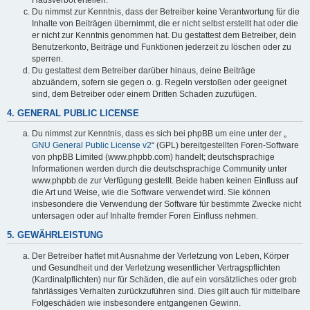
Du nimmst zur Kenntnis, dass der Betreiber keine Verantwortung für die
Inhalte von Beiträgen übernimmt, die er nicht selbst erstellt hat oder die
er nicht zur Kenntnis genommen hat. Du gestattest dem Betreiber, dein
Benutzerkonto, Beiträge und Funktionen jederzeit zu löschen oder zu
sperren.
Du gestattest dem Betreiber darüber hinaus, deine Beiträge
abzuändern, sofern sie gegen o. g. Regeln verstoßen oder geeignet
sind, dem Betreiber oder einem Dritten Schaden zuzufügen.
4. GENERAL PUBLIC LICENSE
Du nimmst zur Kenntnis, dass es sich bei phpBB um eine unter der „
GNU General Public License v2
“ (GPL) bereitgestellten Foren-Software
von phpBB Limited (www.phpbb.com) handelt; deutschsprachige
Informationen werden durch die deutschsprachige Community unter
www.phpbb.de zur Verfügung gestellt. Beide haben keinen Einfluss auf
die Art und Weise, wie die Software verwendet wird. Sie können
insbesondere die Verwendung der Software für bestimmte Zwecke nicht
untersagen oder auf Inhalte fremder Foren Einfluss nehmen.
5. GEWÄHRLEISTUNG
Der Betreiber haftet mit Ausnahme der Verletzung von Leben, Körper
und Gesundheit und der Verletzung wesentlicher Vertragspflichten
(Kardinalpflichten) nur für Schäden, die auf ein vorsätzliches oder grob
fahrlässiges Verhalten zurückzuführen sind. Dies gilt auch für mittelbare
Folgeschäden wie insbesondere entgangenen Gewinn.