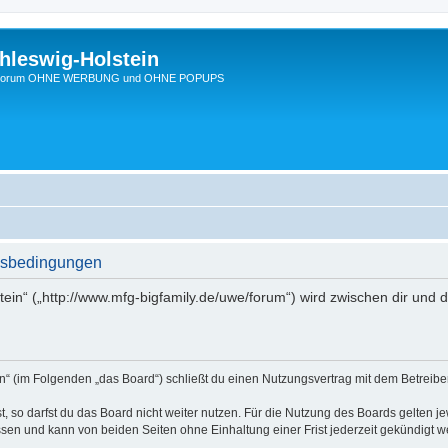
hleswig-Holstein
Ein Forum OHNE WERBUNG und OHNE POPUPS
ngsbedingungen
tein“ („http://www.mfg-bigfamily.de/uwe/forum“) wird zwischen dir und
in“ (im Folgenden „das Board“) schließt du einen Nutzungsvertrag mit dem Betreibe
 so darfst du das Board nicht weiter nutzen. Für die Nutzung des Boards gelten jew
sen und kann von beiden Seiten ohne Einhaltung einer Frist jederzeit gekündigt w