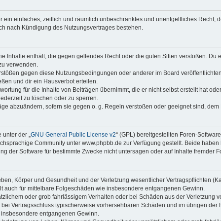
ber ein einfaches, zeitlich und räumlich unbeschränktes und unentgeltliches Recht
auch nach Kündigung des Nutzungsvertrages bestehen.
ine Inhalte enthält, die gegen geltendes Recht oder die guten Sitten verstoßen. Du 
 zu verwenden.
erstößen gegen diese Nutzungsbedingungen oder anderer im Board veröffentlichte
ßen und dir ein Hausverbot erteilen.
ortung für die Inhalte von Beiträgen übernimmt, die er nicht selbst erstellt hat od
jederzeit zu löschen oder zu sperren.
räge abzuändern, sofern sie gegen o. g. Regeln verstoßen oder geeignet sind, dem
 unter der „
GNU General Public License v2
“ (GPL) bereitgestellten Foren-Softwa
chsprachige Community unter www.phpbb.de zur Verfügung gestellt. Beide haben ke
g der Software für bestimmte Zwecke nicht untersagen oder auf Inhalte fremder F
ben, Körper und Gesundheit und der Verletzung wesentlicher Vertragspflichten (Kard
gilt auch für mittelbare Folgeschäden wie insbesondere entgangenen Gewinn.
ätzlichem oder grob fahrlässigem Verhalten oder bei Schäden aus der Verletzung 
 die bei Vertragsschluss typischerweise vorhersehbaren Schäden und im übrigen de
wie insbesondere entgangenen Gewinn.