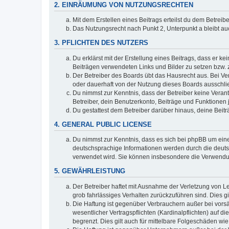
2. EINRÄUMUNG VON NUTZUNGSRECHTEN
Mit dem Erstellen eines Beitrags erteilst du dem Betrei
Das Nutzungsrecht nach Punkt 2, Unterpunkt a bleibt 
3. PFLICHTEN DES NUTZERS
Du erklärst mit der Erstellung eines Beitrags, dass er ke
Beiträgen verwendeten Links und Bilder zu setzen bzw.
Der Betreiber des Boards übt das Hausrecht aus. Bei V
oder dauerhaft von der Nutzung dieses Boards ausschlie
Du nimmst zur Kenntnis, dass der Betreiber keine Verantw
Betreiber, dein Benutzerkonto, Beiträge und Funktionen 
Du gestattest dem Betreiber darüber hinaus, deine Beit
4. GENERAL PUBLIC LICENSE
Du nimmst zur Kenntnis, dass es sich bei phpBB um eine
deutschsprachige Informationen werden durch die deuts
verwendet wird. Sie können insbesondere die Verwendun
5. GEWÄHRLEISTUNG
Der Betreiber haftet mit Ausnahme der Verletzung von Le
grob fahrlässiges Verhalten zurückzuführen sind. Dies 
Die Haftung ist gegenüber Verbrauchern außer bei vors
wesentlicher Vertragspflichten (Kardinalpflichten) auf
begrenzt. Dies gilt auch für mittelbare Folgeschäden 