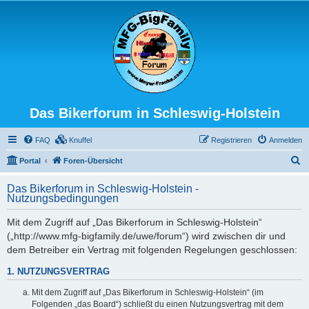
Das Bikerforum in Schleswig-Holstein
FAQ
Knuffel
Registrieren
Anmelden
S
Portal
Foren-Übersicht
u
Das Bikerforum in Schleswig-Holstein -
c
Nutzungsbedingungen
h
Mit dem Zugriff auf „Das Bikerforum in Schleswig-Holstein“
e
(„http://www.mfg-bigfamily.de/uwe/forum“) wird zwischen dir und
dem Betreiber ein Vertrag mit folgenden Regelungen geschlossen:
1. NUTZUNGSVERTRAG
Mit dem Zugriff auf „Das Bikerforum in Schleswig-Holstein“ (im
Folgenden „das Board“) schließt du einen Nutzungsvertrag mit dem