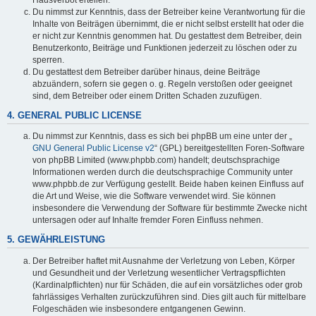
Du nimmst zur Kenntnis, dass der Betreiber keine Verantwortung für die
Inhalte von Beiträgen übernimmt, die er nicht selbst erstellt hat oder die
er nicht zur Kenntnis genommen hat. Du gestattest dem Betreiber, dein
Benutzerkonto, Beiträge und Funktionen jederzeit zu löschen oder zu
sperren.
Du gestattest dem Betreiber darüber hinaus, deine Beiträge
abzuändern, sofern sie gegen o. g. Regeln verstoßen oder geeignet
sind, dem Betreiber oder einem Dritten Schaden zuzufügen.
4. GENERAL PUBLIC LICENSE
Du nimmst zur Kenntnis, dass es sich bei phpBB um eine unter der „
GNU General Public License v2
“ (GPL) bereitgestellten Foren-Software
von phpBB Limited (www.phpbb.com) handelt; deutschsprachige
Informationen werden durch die deutschsprachige Community unter
www.phpbb.de zur Verfügung gestellt. Beide haben keinen Einfluss auf
die Art und Weise, wie die Software verwendet wird. Sie können
insbesondere die Verwendung der Software für bestimmte Zwecke nicht
untersagen oder auf Inhalte fremder Foren Einfluss nehmen.
5. GEWÄHRLEISTUNG
Der Betreiber haftet mit Ausnahme der Verletzung von Leben, Körper
und Gesundheit und der Verletzung wesentlicher Vertragspflichten
(Kardinalpflichten) nur für Schäden, die auf ein vorsätzliches oder grob
fahrlässiges Verhalten zurückzuführen sind. Dies gilt auch für mittelbare
Folgeschäden wie insbesondere entgangenen Gewinn.