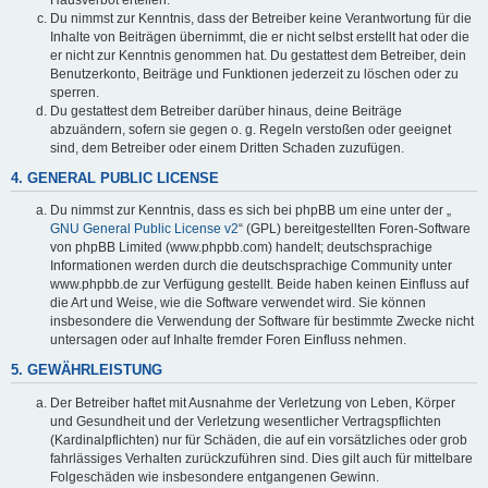
Du nimmst zur Kenntnis, dass der Betreiber keine Verantwortung für die
Inhalte von Beiträgen übernimmt, die er nicht selbst erstellt hat oder die
er nicht zur Kenntnis genommen hat. Du gestattest dem Betreiber, dein
Benutzerkonto, Beiträge und Funktionen jederzeit zu löschen oder zu
sperren.
Du gestattest dem Betreiber darüber hinaus, deine Beiträge
abzuändern, sofern sie gegen o. g. Regeln verstoßen oder geeignet
sind, dem Betreiber oder einem Dritten Schaden zuzufügen.
4. GENERAL PUBLIC LICENSE
Du nimmst zur Kenntnis, dass es sich bei phpBB um eine unter der „
GNU General Public License v2
“ (GPL) bereitgestellten Foren-Software
von phpBB Limited (www.phpbb.com) handelt; deutschsprachige
Informationen werden durch die deutschsprachige Community unter
www.phpbb.de zur Verfügung gestellt. Beide haben keinen Einfluss auf
die Art und Weise, wie die Software verwendet wird. Sie können
insbesondere die Verwendung der Software für bestimmte Zwecke nicht
untersagen oder auf Inhalte fremder Foren Einfluss nehmen.
5. GEWÄHRLEISTUNG
Der Betreiber haftet mit Ausnahme der Verletzung von Leben, Körper
und Gesundheit und der Verletzung wesentlicher Vertragspflichten
(Kardinalpflichten) nur für Schäden, die auf ein vorsätzliches oder grob
fahrlässiges Verhalten zurückzuführen sind. Dies gilt auch für mittelbare
Folgeschäden wie insbesondere entgangenen Gewinn.