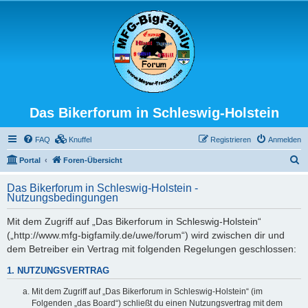
Das Bikerforum in Schleswig-Holstein
FAQ
Knuffel
Registrieren
Anmelden
S
Portal
Foren-Übersicht
u
Das Bikerforum in Schleswig-Holstein -
c
Nutzungsbedingungen
h
Mit dem Zugriff auf „Das Bikerforum in Schleswig-Holstein“
e
(„http://www.mfg-bigfamily.de/uwe/forum“) wird zwischen dir und
dem Betreiber ein Vertrag mit folgenden Regelungen geschlossen:
1. NUTZUNGSVERTRAG
Mit dem Zugriff auf „Das Bikerforum in Schleswig-Holstein“ (im
Folgenden „das Board“) schließt du einen Nutzungsvertrag mit dem