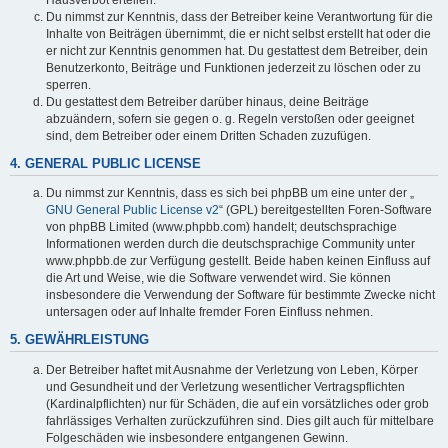
Du nimmst zur Kenntnis, dass der Betreiber keine Verantwortung für die
Inhalte von Beiträgen übernimmt, die er nicht selbst erstellt hat oder die
er nicht zur Kenntnis genommen hat. Du gestattest dem Betreiber, dein
Benutzerkonto, Beiträge und Funktionen jederzeit zu löschen oder zu
sperren.
Du gestattest dem Betreiber darüber hinaus, deine Beiträge
abzuändern, sofern sie gegen o. g. Regeln verstoßen oder geeignet
sind, dem Betreiber oder einem Dritten Schaden zuzufügen.
4. GENERAL PUBLIC LICENSE
Du nimmst zur Kenntnis, dass es sich bei phpBB um eine unter der „
GNU General Public License v2
“ (GPL) bereitgestellten Foren-Software
von phpBB Limited (www.phpbb.com) handelt; deutschsprachige
Informationen werden durch die deutschsprachige Community unter
www.phpbb.de zur Verfügung gestellt. Beide haben keinen Einfluss auf
die Art und Weise, wie die Software verwendet wird. Sie können
insbesondere die Verwendung der Software für bestimmte Zwecke nicht
untersagen oder auf Inhalte fremder Foren Einfluss nehmen.
5. GEWÄHRLEISTUNG
Der Betreiber haftet mit Ausnahme der Verletzung von Leben, Körper
und Gesundheit und der Verletzung wesentlicher Vertragspflichten
(Kardinalpflichten) nur für Schäden, die auf ein vorsätzliches oder grob
fahrlässiges Verhalten zurückzuführen sind. Dies gilt auch für mittelbare
Folgeschäden wie insbesondere entgangenen Gewinn.