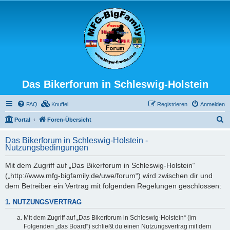
Das Bikerforum in Schleswig-Holstein
FAQ
Knuffel
Registrieren
Anmelden
S
Portal
Foren-Übersicht
u
Das Bikerforum in Schleswig-Holstein -
c
Nutzungsbedingungen
h
Mit dem Zugriff auf „Das Bikerforum in Schleswig-Holstein“
e
(„http://www.mfg-bigfamily.de/uwe/forum“) wird zwischen dir und
dem Betreiber ein Vertrag mit folgenden Regelungen geschlossen:
1. NUTZUNGSVERTRAG
Mit dem Zugriff auf „Das Bikerforum in Schleswig-Holstein“ (im
Folgenden „das Board“) schließt du einen Nutzungsvertrag mit dem