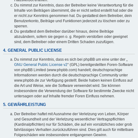
Du nimmst zur Kenntnis, dass der Betreiber keine Verantwortung für die
Inhalte von Beiträgen übernimmt, die er nicht selbst erstellt hat oder die
er nicht zur Kenntnis genommen hat. Du gestattest dem Betreiber, dein
Benutzerkonto, Beiträge und Funktionen jederzeit zu löschen oder zu
sperren.
Du gestattest dem Betreiber darüber hinaus, deine Beiträge
abzuändern, sofern sie gegen o. g. Regeln verstoßen oder geeignet
sind, dem Betreiber oder einem Dritten Schaden zuzufügen.
4. GENERAL PUBLIC LICENSE
Du nimmst zur Kenntnis, dass es sich bei phpBB um eine unter der „
GNU General Public License v2
“ (GPL) bereitgestellten Foren-Software
von phpBB Limited (www.phpbb.com) handelt; deutschsprachige
Informationen werden durch die deutschsprachige Community unter
www.phpbb.de zur Verfügung gestellt. Beide haben keinen Einfluss auf
die Art und Weise, wie die Software verwendet wird. Sie können
insbesondere die Verwendung der Software für bestimmte Zwecke nicht
untersagen oder auf Inhalte fremder Foren Einfluss nehmen.
5. GEWÄHRLEISTUNG
Der Betreiber haftet mit Ausnahme der Verletzung von Leben, Körper
und Gesundheit und der Verletzung wesentlicher Vertragspflichten
(Kardinalpflichten) nur für Schäden, die auf ein vorsätzliches oder grob
fahrlässiges Verhalten zurückzuführen sind. Dies gilt auch für mittelbare
Folgeschäden wie insbesondere entgangenen Gewinn.