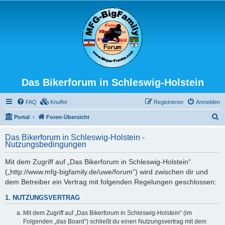
Das Bikerforum in Schleswig-Holstein
FAQ
Knuffel
Registrieren
Anmelden
S
Portal
Foren-Übersicht
u
Das Bikerforum in Schleswig-Holstein -
c
Nutzungsbedingungen
h
Mit dem Zugriff auf „Das Bikerforum in Schleswig-Holstein“
e
(„http://www.mfg-bigfamily.de/uwe/forum“) wird zwischen dir und
dem Betreiber ein Vertrag mit folgenden Regelungen geschlossen:
1. NUTZUNGSVERTRAG
Mit dem Zugriff auf „Das Bikerforum in Schleswig-Holstein“ (im
Folgenden „das Board“) schließt du einen Nutzungsvertrag mit dem