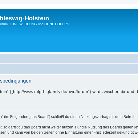
hleswig-Holstein
Ein Forum OHNE WERBUNG und OHNE POPUPS
ngsbedingungen
tein“ („http://www.mfg-bigfamily.de/uwe/forum“) wird zwischen dir und
in“ (im Folgenden „das Board“) schließt du einen Nutzungsvertrag mit dem Betreibe
 so darfst du das Board nicht weiter nutzen. Für die Nutzung des Boards gelten jew
sen und kann von beiden Seiten ohne Einhaltung einer Frist jederzeit gekündigt w