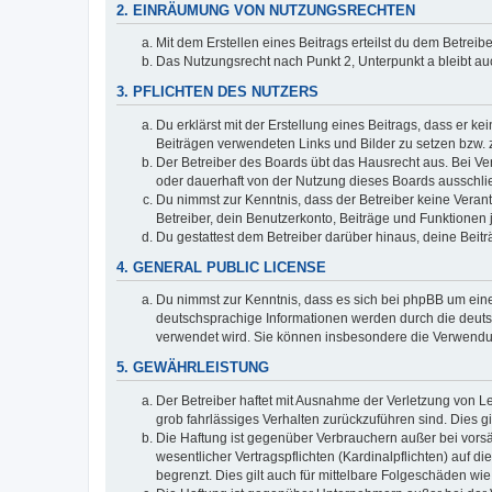
2. EINRÄUMUNG VON NUTZUNGSRECHTEN
Mit dem Erstellen eines Beitrags erteilst du dem Betrei
Das Nutzungsrecht nach Punkt 2, Unterpunkt a bleibt 
3. PFLICHTEN DES NUTZERS
Du erklärst mit der Erstellung eines Beitrags, dass er ke
Beiträgen verwendeten Links und Bilder zu setzen bzw.
Der Betreiber des Boards übt das Hausrecht aus. Bei V
oder dauerhaft von der Nutzung dieses Boards ausschlie
Du nimmst zur Kenntnis, dass der Betreiber keine Verantw
Betreiber, dein Benutzerkonto, Beiträge und Funktionen 
Du gestattest dem Betreiber darüber hinaus, deine Beit
4. GENERAL PUBLIC LICENSE
Du nimmst zur Kenntnis, dass es sich bei phpBB um eine
deutschsprachige Informationen werden durch die deuts
verwendet wird. Sie können insbesondere die Verwendun
5. GEWÄHRLEISTUNG
Der Betreiber haftet mit Ausnahme der Verletzung von Le
grob fahrlässiges Verhalten zurückzuführen sind. Dies 
Die Haftung ist gegenüber Verbrauchern außer bei vors
wesentlicher Vertragspflichten (Kardinalpflichten) auf
begrenzt. Dies gilt auch für mittelbare Folgeschäden 