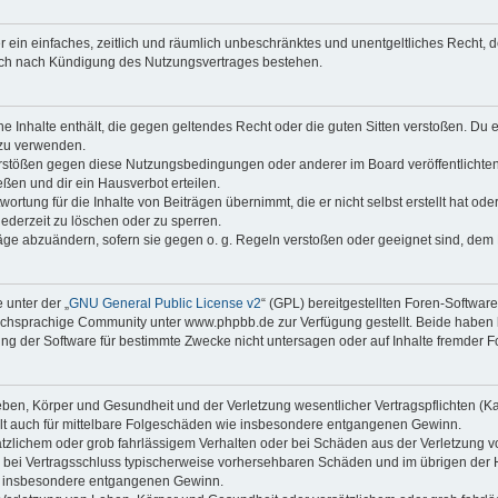
ber ein einfaches, zeitlich und räumlich unbeschränktes und unentgeltliches Recht
auch nach Kündigung des Nutzungsvertrages bestehen.
ine Inhalte enthält, die gegen geltendes Recht oder die guten Sitten verstoßen. Du 
 zu verwenden.
erstößen gegen diese Nutzungsbedingungen oder anderer im Board veröffentlichte
ßen und dir ein Hausverbot erteilen.
ortung für die Inhalte von Beiträgen übernimmt, die er nicht selbst erstellt hat od
jederzeit zu löschen oder zu sperren.
räge abzuändern, sofern sie gegen o. g. Regeln verstoßen oder geeignet sind, dem
 unter der „
GNU General Public License v2
“ (GPL) bereitgestellten Foren-Softwa
chsprachige Community unter www.phpbb.de zur Verfügung gestellt. Beide haben ke
g der Software für bestimmte Zwecke nicht untersagen oder auf Inhalte fremder F
ben, Körper und Gesundheit und der Verletzung wesentlicher Vertragspflichten (Kard
gilt auch für mittelbare Folgeschäden wie insbesondere entgangenen Gewinn.
ätzlichem oder grob fahrlässigem Verhalten oder bei Schäden aus der Verletzung 
 die bei Vertragsschluss typischerweise vorhersehbaren Schäden und im übrigen de
wie insbesondere entgangenen Gewinn.