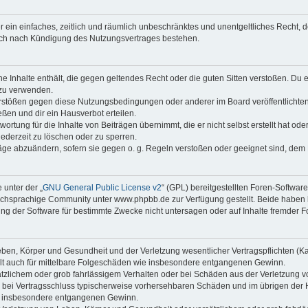
ber ein einfaches, zeitlich und räumlich unbeschränktes und unentgeltliches Recht
auch nach Kündigung des Nutzungsvertrages bestehen.
ine Inhalte enthält, die gegen geltendes Recht oder die guten Sitten verstoßen. Du 
 zu verwenden.
erstößen gegen diese Nutzungsbedingungen oder anderer im Board veröffentlichte
ßen und dir ein Hausverbot erteilen.
ortung für die Inhalte von Beiträgen übernimmt, die er nicht selbst erstellt hat od
jederzeit zu löschen oder zu sperren.
räge abzuändern, sofern sie gegen o. g. Regeln verstoßen oder geeignet sind, dem
 unter der „
GNU General Public License v2
“ (GPL) bereitgestellten Foren-Softwa
chsprachige Community unter www.phpbb.de zur Verfügung gestellt. Beide haben ke
g der Software für bestimmte Zwecke nicht untersagen oder auf Inhalte fremder F
ben, Körper und Gesundheit und der Verletzung wesentlicher Vertragspflichten (Kard
gilt auch für mittelbare Folgeschäden wie insbesondere entgangenen Gewinn.
ätzlichem oder grob fahrlässigem Verhalten oder bei Schäden aus der Verletzung 
 die bei Vertragsschluss typischerweise vorhersehbaren Schäden und im übrigen de
wie insbesondere entgangenen Gewinn.