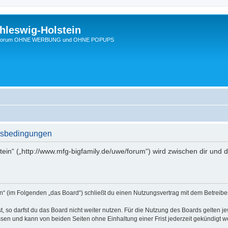
hleswig-Holstein
Ein Forum OHNE WERBUNG und OHNE POPUPS
ngsbedingungen
tein“ („http://www.mfg-bigfamily.de/uwe/forum“) wird zwischen dir und
in“ (im Folgenden „das Board“) schließt du einen Nutzungsvertrag mit dem Betreibe
 so darfst du das Board nicht weiter nutzen. Für die Nutzung des Boards gelten jew
sen und kann von beiden Seiten ohne Einhaltung einer Frist jederzeit gekündigt w