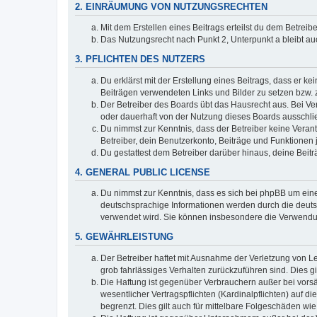
2. EINRÄUMUNG VON NUTZUNGSRECHTEN
Mit dem Erstellen eines Beitrags erteilst du dem Betrei
Das Nutzungsrecht nach Punkt 2, Unterpunkt a bleibt 
3. PFLICHTEN DES NUTZERS
Du erklärst mit der Erstellung eines Beitrags, dass er ke
Beiträgen verwendeten Links und Bilder zu setzen bzw.
Der Betreiber des Boards übt das Hausrecht aus. Bei V
oder dauerhaft von der Nutzung dieses Boards ausschlie
Du nimmst zur Kenntnis, dass der Betreiber keine Verantw
Betreiber, dein Benutzerkonto, Beiträge und Funktionen 
Du gestattest dem Betreiber darüber hinaus, deine Beit
4. GENERAL PUBLIC LICENSE
Du nimmst zur Kenntnis, dass es sich bei phpBB um eine
deutschsprachige Informationen werden durch die deuts
verwendet wird. Sie können insbesondere die Verwendun
5. GEWÄHRLEISTUNG
Der Betreiber haftet mit Ausnahme der Verletzung von Le
grob fahrlässiges Verhalten zurückzuführen sind. Dies 
Die Haftung ist gegenüber Verbrauchern außer bei vors
wesentlicher Vertragspflichten (Kardinalpflichten) auf
begrenzt. Dies gilt auch für mittelbare Folgeschäden 