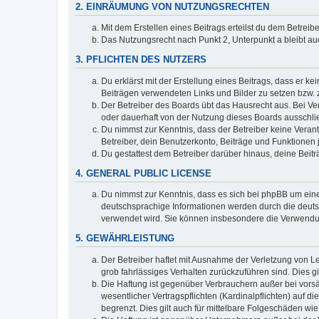
2. EINRÄUMUNG VON NUTZUNGSRECHTEN
Mit dem Erstellen eines Beitrags erteilst du dem Betrei
Das Nutzungsrecht nach Punkt 2, Unterpunkt a bleibt 
3. PFLICHTEN DES NUTZERS
Du erklärst mit der Erstellung eines Beitrags, dass er ke
Beiträgen verwendeten Links und Bilder zu setzen bzw.
Der Betreiber des Boards übt das Hausrecht aus. Bei V
oder dauerhaft von der Nutzung dieses Boards ausschlie
Du nimmst zur Kenntnis, dass der Betreiber keine Verantw
Betreiber, dein Benutzerkonto, Beiträge und Funktionen 
Du gestattest dem Betreiber darüber hinaus, deine Beit
4. GENERAL PUBLIC LICENSE
Du nimmst zur Kenntnis, dass es sich bei phpBB um eine
deutschsprachige Informationen werden durch die deuts
verwendet wird. Sie können insbesondere die Verwendun
5. GEWÄHRLEISTUNG
Der Betreiber haftet mit Ausnahme der Verletzung von Le
grob fahrlässiges Verhalten zurückzuführen sind. Dies 
Die Haftung ist gegenüber Verbrauchern außer bei vors
wesentlicher Vertragspflichten (Kardinalpflichten) auf
begrenzt. Dies gilt auch für mittelbare Folgeschäden 