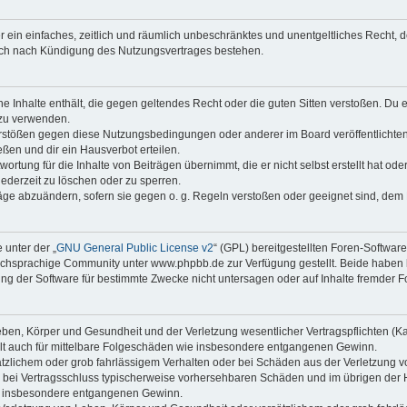
ber ein einfaches, zeitlich und räumlich unbeschränktes und unentgeltliches Recht
auch nach Kündigung des Nutzungsvertrages bestehen.
ine Inhalte enthält, die gegen geltendes Recht oder die guten Sitten verstoßen. Du 
 zu verwenden.
erstößen gegen diese Nutzungsbedingungen oder anderer im Board veröffentlichte
ßen und dir ein Hausverbot erteilen.
ortung für die Inhalte von Beiträgen übernimmt, die er nicht selbst erstellt hat od
jederzeit zu löschen oder zu sperren.
räge abzuändern, sofern sie gegen o. g. Regeln verstoßen oder geeignet sind, dem
 unter der „
GNU General Public License v2
“ (GPL) bereitgestellten Foren-Softwa
chsprachige Community unter www.phpbb.de zur Verfügung gestellt. Beide haben ke
g der Software für bestimmte Zwecke nicht untersagen oder auf Inhalte fremder F
ben, Körper und Gesundheit und der Verletzung wesentlicher Vertragspflichten (Kard
gilt auch für mittelbare Folgeschäden wie insbesondere entgangenen Gewinn.
ätzlichem oder grob fahrlässigem Verhalten oder bei Schäden aus der Verletzung 
 die bei Vertragsschluss typischerweise vorhersehbaren Schäden und im übrigen de
wie insbesondere entgangenen Gewinn.