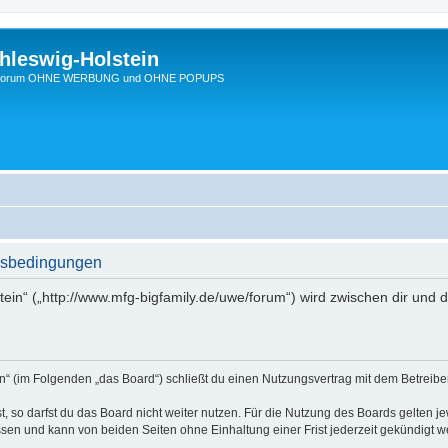
hleswig-Holstein
Ein Forum OHNE WERBUNG und OHNE POPUPS
ngsbedingungen
tein“ („http://www.mfg-bigfamily.de/uwe/forum“) wird zwischen dir und
in“ (im Folgenden „das Board“) schließt du einen Nutzungsvertrag mit dem Betreibe
 so darfst du das Board nicht weiter nutzen. Für die Nutzung des Boards gelten jew
sen und kann von beiden Seiten ohne Einhaltung einer Frist jederzeit gekündigt w