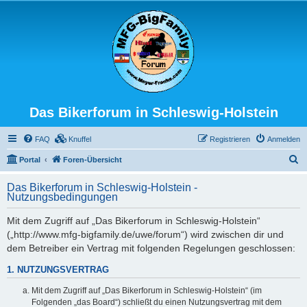
Das Bikerforum in Schleswig-Holstein
FAQ
Knuffel
Registrieren
Anmelden
S
Portal
Foren-Übersicht
u
Das Bikerforum in Schleswig-Holstein -
c
Nutzungsbedingungen
h
Mit dem Zugriff auf „Das Bikerforum in Schleswig-Holstein“
e
(„http://www.mfg-bigfamily.de/uwe/forum“) wird zwischen dir und
dem Betreiber ein Vertrag mit folgenden Regelungen geschlossen:
1. NUTZUNGSVERTRAG
Mit dem Zugriff auf „Das Bikerforum in Schleswig-Holstein“ (im
Folgenden „das Board“) schließt du einen Nutzungsvertrag mit dem