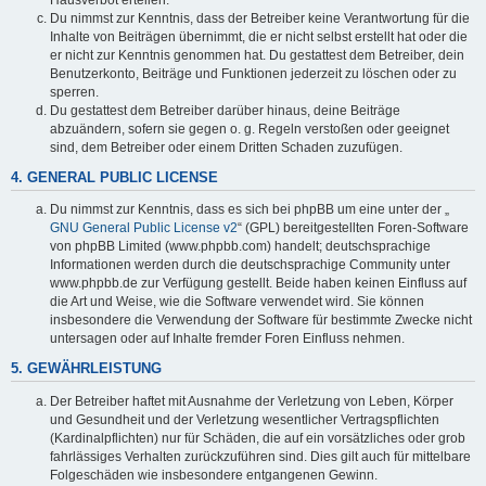
Du nimmst zur Kenntnis, dass der Betreiber keine Verantwortung für die
Inhalte von Beiträgen übernimmt, die er nicht selbst erstellt hat oder die
er nicht zur Kenntnis genommen hat. Du gestattest dem Betreiber, dein
Benutzerkonto, Beiträge und Funktionen jederzeit zu löschen oder zu
sperren.
Du gestattest dem Betreiber darüber hinaus, deine Beiträge
abzuändern, sofern sie gegen o. g. Regeln verstoßen oder geeignet
sind, dem Betreiber oder einem Dritten Schaden zuzufügen.
4. GENERAL PUBLIC LICENSE
Du nimmst zur Kenntnis, dass es sich bei phpBB um eine unter der „
GNU General Public License v2
“ (GPL) bereitgestellten Foren-Software
von phpBB Limited (www.phpbb.com) handelt; deutschsprachige
Informationen werden durch die deutschsprachige Community unter
www.phpbb.de zur Verfügung gestellt. Beide haben keinen Einfluss auf
die Art und Weise, wie die Software verwendet wird. Sie können
insbesondere die Verwendung der Software für bestimmte Zwecke nicht
untersagen oder auf Inhalte fremder Foren Einfluss nehmen.
5. GEWÄHRLEISTUNG
Der Betreiber haftet mit Ausnahme der Verletzung von Leben, Körper
und Gesundheit und der Verletzung wesentlicher Vertragspflichten
(Kardinalpflichten) nur für Schäden, die auf ein vorsätzliches oder grob
fahrlässiges Verhalten zurückzuführen sind. Dies gilt auch für mittelbare
Folgeschäden wie insbesondere entgangenen Gewinn.