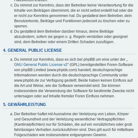
Du nimmst zur Kenntnis, dass der Betreiber keine Verantwortung für die
Inhalte von Beiträgen übernimmt, die er nicht selbst erstellt hat oder die
er nicht zur Kenntnis genommen hat. Du gestattest dem Betreiber, dein
Benutzerkonto, Beiträge und Funktionen jederzeit zu löschen oder zu
sperren.
Du gestattest dem Betreiber darüber hinaus, deine Beiträge
abzuändern, sofern sie gegen o. g. Regeln verstoßen oder geeignet
sind, dem Betreiber oder einem Dritten Schaden zuzufügen.
4. GENERAL PUBLIC LICENSE
Du nimmst zur Kenntnis, dass es sich bei phpBB um eine unter der „
GNU General Public License v2
“ (GPL) bereitgestellten Foren-Software
von phpBB Limited (www.phpbb.com) handelt; deutschsprachige
Informationen werden durch die deutschsprachige Community unter
www.phpbb.de zur Verfügung gestellt. Beide haben keinen Einfluss auf
die Art und Weise, wie die Software verwendet wird. Sie können
insbesondere die Verwendung der Software für bestimmte Zwecke nicht
untersagen oder auf Inhalte fremder Foren Einfluss nehmen.
5. GEWÄHRLEISTUNG
Der Betreiber haftet mit Ausnahme der Verletzung von Leben, Körper
und Gesundheit und der Verletzung wesentlicher Vertragspflichten
(Kardinalpflichten) nur für Schäden, die auf ein vorsätzliches oder grob
fahrlässiges Verhalten zurückzuführen sind. Dies gilt auch für mittelbare
Folgeschäden wie insbesondere entgangenen Gewinn.