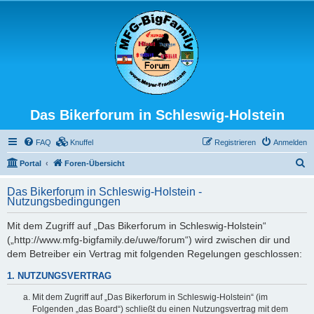
Das Bikerforum in Schleswig-Holstein
FAQ
Knuffel
Registrieren
Anmelden
S
Portal
Foren-Übersicht
u
Das Bikerforum in Schleswig-Holstein -
c
Nutzungsbedingungen
h
Mit dem Zugriff auf „Das Bikerforum in Schleswig-Holstein“
e
(„http://www.mfg-bigfamily.de/uwe/forum“) wird zwischen dir und
dem Betreiber ein Vertrag mit folgenden Regelungen geschlossen:
1. NUTZUNGSVERTRAG
Mit dem Zugriff auf „Das Bikerforum in Schleswig-Holstein“ (im
Folgenden „das Board“) schließt du einen Nutzungsvertrag mit dem