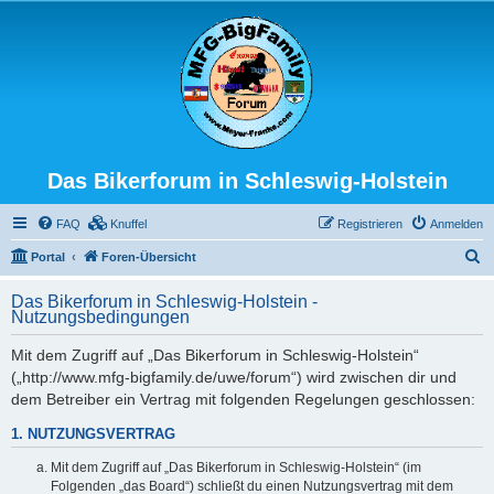
Das Bikerforum in Schleswig-Holstein
FAQ
Knuffel
Registrieren
Anmelden
S
Portal
Foren-Übersicht
u
Das Bikerforum in Schleswig-Holstein -
c
Nutzungsbedingungen
h
Mit dem Zugriff auf „Das Bikerforum in Schleswig-Holstein“
e
(„http://www.mfg-bigfamily.de/uwe/forum“) wird zwischen dir und
dem Betreiber ein Vertrag mit folgenden Regelungen geschlossen:
1. NUTZUNGSVERTRAG
Mit dem Zugriff auf „Das Bikerforum in Schleswig-Holstein“ (im
Folgenden „das Board“) schließt du einen Nutzungsvertrag mit dem