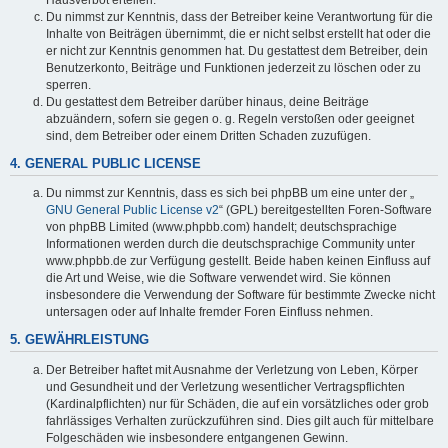
Du nimmst zur Kenntnis, dass der Betreiber keine Verantwortung für die
Inhalte von Beiträgen übernimmt, die er nicht selbst erstellt hat oder die
er nicht zur Kenntnis genommen hat. Du gestattest dem Betreiber, dein
Benutzerkonto, Beiträge und Funktionen jederzeit zu löschen oder zu
sperren.
Du gestattest dem Betreiber darüber hinaus, deine Beiträge
abzuändern, sofern sie gegen o. g. Regeln verstoßen oder geeignet
sind, dem Betreiber oder einem Dritten Schaden zuzufügen.
4. GENERAL PUBLIC LICENSE
Du nimmst zur Kenntnis, dass es sich bei phpBB um eine unter der „
GNU General Public License v2
“ (GPL) bereitgestellten Foren-Software
von phpBB Limited (www.phpbb.com) handelt; deutschsprachige
Informationen werden durch die deutschsprachige Community unter
www.phpbb.de zur Verfügung gestellt. Beide haben keinen Einfluss auf
die Art und Weise, wie die Software verwendet wird. Sie können
insbesondere die Verwendung der Software für bestimmte Zwecke nicht
untersagen oder auf Inhalte fremder Foren Einfluss nehmen.
5. GEWÄHRLEISTUNG
Der Betreiber haftet mit Ausnahme der Verletzung von Leben, Körper
und Gesundheit und der Verletzung wesentlicher Vertragspflichten
(Kardinalpflichten) nur für Schäden, die auf ein vorsätzliches oder grob
fahrlässiges Verhalten zurückzuführen sind. Dies gilt auch für mittelbare
Folgeschäden wie insbesondere entgangenen Gewinn.