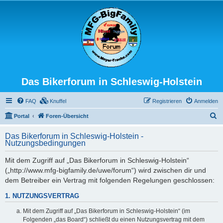
Das Bikerforum in Schleswig-Holstein
FAQ
Knuffel
Registrieren
Anmelden
S
Portal
Foren-Übersicht
u
Das Bikerforum in Schleswig-Holstein -
c
Nutzungsbedingungen
h
Mit dem Zugriff auf „Das Bikerforum in Schleswig-Holstein“
e
(„http://www.mfg-bigfamily.de/uwe/forum“) wird zwischen dir und
dem Betreiber ein Vertrag mit folgenden Regelungen geschlossen:
1. NUTZUNGSVERTRAG
Mit dem Zugriff auf „Das Bikerforum in Schleswig-Holstein“ (im
Folgenden „das Board“) schließt du einen Nutzungsvertrag mit dem