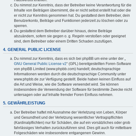
Du nimmst zur Kenntnis, dass der Betreiber keine Verantwortung für die
Inhalte von Beiträgen übernimmt, die er nicht selbst erstellt hat oder die
er nicht zur Kenntnis genommen hat. Du gestattest dem Betreiber, dein
Benutzerkonto, Beiträge und Funktionen jederzeit zu löschen oder zu
sperren.
Du gestattest dem Betreiber darüber hinaus, deine Beiträge
abzuändern, sofern sie gegen o. g. Regeln verstoßen oder geeignet
sind, dem Betreiber oder einem Dritten Schaden zuzufügen.
4. GENERAL PUBLIC LICENSE
Du nimmst zur Kenntnis, dass es sich bei phpBB um eine unter der „
GNU General Public License v2
“ (GPL) bereitgestellten Foren-Software
von phpBB Limited (www.phpbb.com) handelt; deutschsprachige
Informationen werden durch die deutschsprachige Community unter
www.phpbb.de zur Verfügung gestellt. Beide haben keinen Einfluss auf
die Art und Weise, wie die Software verwendet wird. Sie können
insbesondere die Verwendung der Software für bestimmte Zwecke nicht
untersagen oder auf Inhalte fremder Foren Einfluss nehmen.
5. GEWÄHRLEISTUNG
Der Betreiber haftet mit Ausnahme der Verletzung von Leben, Körper
und Gesundheit und der Verletzung wesentlicher Vertragspflichten
(Kardinalpflichten) nur für Schäden, die auf ein vorsätzliches oder grob
fahrlässiges Verhalten zurückzuführen sind. Dies gilt auch für mittelbare
Folgeschäden wie insbesondere entgangenen Gewinn.