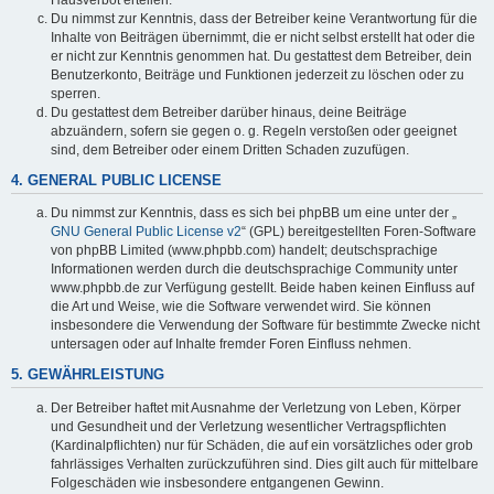
Du nimmst zur Kenntnis, dass der Betreiber keine Verantwortung für die
Inhalte von Beiträgen übernimmt, die er nicht selbst erstellt hat oder die
er nicht zur Kenntnis genommen hat. Du gestattest dem Betreiber, dein
Benutzerkonto, Beiträge und Funktionen jederzeit zu löschen oder zu
sperren.
Du gestattest dem Betreiber darüber hinaus, deine Beiträge
abzuändern, sofern sie gegen o. g. Regeln verstoßen oder geeignet
sind, dem Betreiber oder einem Dritten Schaden zuzufügen.
4. GENERAL PUBLIC LICENSE
Du nimmst zur Kenntnis, dass es sich bei phpBB um eine unter der „
GNU General Public License v2
“ (GPL) bereitgestellten Foren-Software
von phpBB Limited (www.phpbb.com) handelt; deutschsprachige
Informationen werden durch die deutschsprachige Community unter
www.phpbb.de zur Verfügung gestellt. Beide haben keinen Einfluss auf
die Art und Weise, wie die Software verwendet wird. Sie können
insbesondere die Verwendung der Software für bestimmte Zwecke nicht
untersagen oder auf Inhalte fremder Foren Einfluss nehmen.
5. GEWÄHRLEISTUNG
Der Betreiber haftet mit Ausnahme der Verletzung von Leben, Körper
und Gesundheit und der Verletzung wesentlicher Vertragspflichten
(Kardinalpflichten) nur für Schäden, die auf ein vorsätzliches oder grob
fahrlässiges Verhalten zurückzuführen sind. Dies gilt auch für mittelbare
Folgeschäden wie insbesondere entgangenen Gewinn.