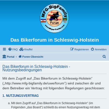
Das Bikerforum in Schleswig-Holstein
FAQ
Knuffel
Registrieren
Anmelden
S
Portal
Foren-Übersicht
u
Das Bikerforum in Schleswig-Holstein -
c
Nutzungsbedingungen
h
Mit dem Zugriff auf „Das Bikerforum in Schleswig-Holstein“
e
(„http://www.mfg-bigfamily.de/uwe/forum“) wird zwischen dir und
dem Betreiber ein Vertrag mit folgenden Regelungen geschlossen:
1. NUTZUNGSVERTRAG
Mit dem Zugriff auf „Das Bikerforum in Schleswig-Holstein“ (im
Folgenden „das Board“) schließt du einen Nutzungsvertrag mit dem