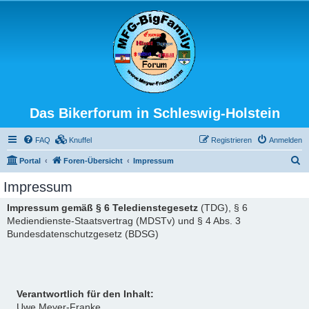
Das Bikerforum in Schleswig-Holstein
FAQ
Knuffel
Registrieren
Anmelden
S
Portal
Foren-Übersicht
Impressum
u
Impressum
c
Impressum gemäß § 6 Teledienstegesetz
(TDG), § 6
h
Mediendienste-Staatsvertrag (MDSTv) und § 4 Abs. 3
e
Bundesdatenschutzgesetz (BDSG)
Verantwortlich für den Inhalt:
Uwe Meyer-Franke