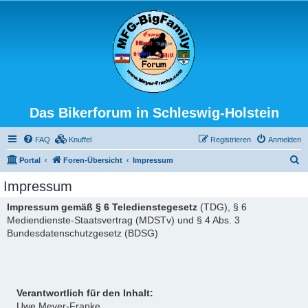
Das Bikerforum in Schleswig-Holstein
FAQ
Knuffel
Registrieren
Anmelden
S
Portal
Foren-Übersicht
Impressum
u
Impressum
c
Impressum gemäß § 6 Teledienstegesetz
(TDG), § 6
h
Mediendienste-Staatsvertrag (MDSTv) und § 4 Abs. 3
e
Bundesdatenschutzgesetz (BDSG)
Verantwortlich für den Inhalt:
Uwe Meyer-Franke