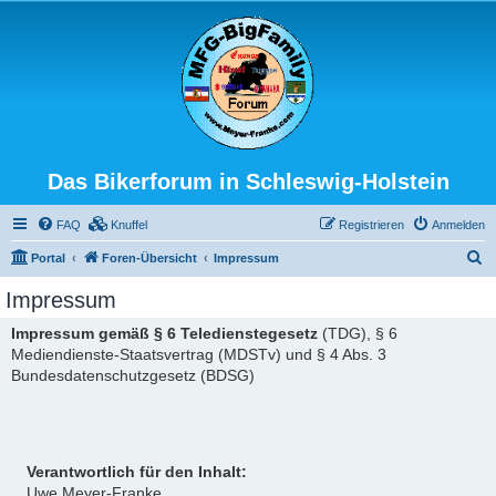
Das Bikerforum in Schleswig-Holstein
FAQ
Knuffel
Registrieren
Anmelden
S
Portal
Foren-Übersicht
Impressum
u
Impressum
c
Impressum gemäß § 6 Teledienstegesetz
(TDG), § 6
h
Mediendienste-Staatsvertrag (MDSTv) und § 4 Abs. 3
e
Bundesdatenschutzgesetz (BDSG)
Verantwortlich für den Inhalt:
Uwe Meyer-Franke