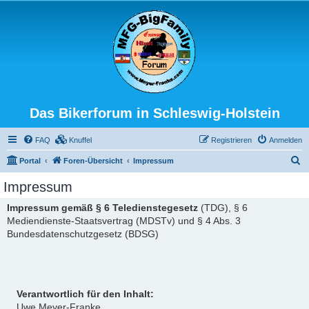
Das Bikerforum in Schleswig-Holstein
FAQ
Knuffel
Registrieren
Anmelden
S
Portal
Foren-Übersicht
Impressum
u
Impressum
c
Impressum gemäß § 6 Teledienstegesetz
(TDG), § 6
h
Mediendienste-Staatsvertrag (MDSTv) und § 4 Abs. 3
e
Bundesdatenschutzgesetz (BDSG)
Verantwortlich für den Inhalt:
Uwe Meyer-Franke