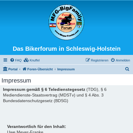
Das Bikerforum in Schleswig-Holstein
FAQ
Knuffel
Registrieren
Anmelden
S
Portal
Foren-Übersicht
Impressum
u
Impressum
c
Impressum gemäß § 6 Teledienstegesetz
(TDG), § 6
h
Mediendienste-Staatsvertrag (MDSTv) und § 4 Abs. 3
e
Bundesdatenschutzgesetz (BDSG)
Verantwortlich für den Inhalt:
Uwe Meyer-Franke