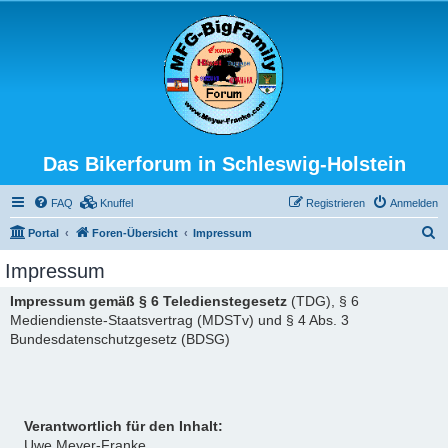
Das Bikerforum in Schleswig-Holstein
FAQ
Knuffel
Registrieren
Anmelden
S
Portal
Foren-Übersicht
Impressum
u
Impressum
c
Impressum gemäß § 6 Teledienstegesetz
(TDG), § 6
h
Mediendienste-Staatsvertrag (MDSTv) und § 4 Abs. 3
e
Bundesdatenschutzgesetz (BDSG)
Verantwortlich für den Inhalt:
Uwe Meyer-Franke