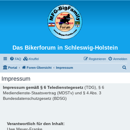
Das Bikerforum in Schleswig-Holstein
FAQ
Knuffel
Registrieren
Anmelden
S
Portal
Foren-Übersicht
Impressum
u
Impressum
c
Impressum gemäß § 6 Teledienstegesetz
(TDG), § 6
h
Mediendienste-Staatsvertrag (MDSTv) und § 4 Abs. 3
e
Bundesdatenschutzgesetz (BDSG)
Verantwortlich für den Inhalt:
Uwe Meyer-Franke