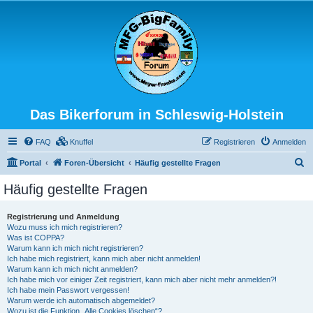
Das Bikerforum in Schleswig-Holstein
FAQ
Knuffel
Registrieren
Anmelden
S
Portal
Foren-Übersicht
Häufig gestellte Fragen
u
Häufig gestellte Fragen
c
h
Registrierung und Anmeldung
Wozu muss ich mich registrieren?
e
Was ist COPPA?
Warum kann ich mich nicht registrieren?
Ich habe mich registriert, kann mich aber nicht anmelden!
Warum kann ich mich nicht anmelden?
Ich habe mich vor einiger Zeit registriert, kann mich aber nicht mehr anmelden?!
Ich habe mein Passwort vergessen!
Warum werde ich automatisch abgemeldet?
Wozu ist die Funktion „Alle Cookies löschen“?