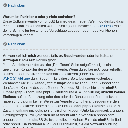
Nach oben
Warum ist Funktion x oder y nicht enthalten?
Diese Software wurde von phpBB Limited geschrieben. Wenn du denkst, dass
eine Funktion implementiert werden sollte, dann besuche
phpBB Ideas
, wo du
deine Stimme für bestehende Vorschläge abgeben oder neue Funktionen
vorschlagen kannst.
Nach oben
An wen soll ich mich wenden, falls es Beschwerden oder juristische
Anfragen zu diesem Forum gibt?
Jeder Administrator, der auf der „Das Team“-Seite aufgeführt ist, ist ein
geeigneter Kontakt für deine Beschwerde. Wenn du so keine Antwort erhältst,
solltest du den Besitzer der Domain kontaktieren (führe dazu eine
„WHOIS“-Abfrage
durch) oder — falls diese Seite bei einem kostenlosen
Webhoster wie z. B. Yahoo!, free.fr, funpic.de usw. liegt — den Support oder
den Abuse-Kontakt des betreffenden Dienstes. Bitte beachte, dass phpBB
Limited (phpBB.com) und phpBB Deutschland e. V. (phpBB.de)
absolut keinen
Einfluss
auf die Benutzung oder den oder die Benutzer der Forensoftware
haben und dafür in keiner Weise zur Verantwortung herangezogen werden
können. Kontaktiere daher nie phpBB Limited oder phpBB Deutschland e. V. in
Zusammenhang mit jeglichen juristischen Fragen (Unterlassungserklärungen,
Haftungsfragen usw.), die
sich nicht direkt
auf die Websiten phpbb.com,
phpbb.de oder die phpBB-Software selbst beziehen. Falls du phpBB Limited
oder phpBB Deutschland e. V. E-Mails schreibst, die die
Softwarenutzung