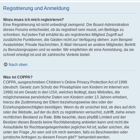
Registrierung und Anmeldung
Wozu muss ich mich registrieren?
Eine Registrierung ist nicht unbedingt zwingend. Die Board-Administration
dieses Forums entscheidet, ob du registriert sein musst, um Beiträge zu
schreiben. Auf jeden Fall erhältst du als registriertes Mitglied Zugriff auf
zusätzliche Funktionen, die Gästen nicht zur Verfügung stehen: zum Beispiel
Avatarbilder, Private Nachrichten, E-Mail-Versand an andere Mitglieder, Beitritt
zu Benutzergruppen und so weiter. Wir empfehlen dir eine Anmeldung, da sie
schnell erledigt ist und dir zahlreiche Vorteile bietet.
Nach oben
Was ist COPPA?
COPPA, ausgeschrieben Children’s Online Privacy Protection Act of 1998
(deutsch: Gesetz zum Schutz der Privatsphäre von Kindern im Internet von
1998) ist ein Gesetz in den USA, welches festlegt, dass Websites, die
möglicherweise persönliche Daten von Kindern unter 13 Jahren erheben,
hierzu die Zustimmung der Eltern beziehungsweise des oder der
Erziehungsberechtigten benötigen. Wenn du dir unsicher bist, ob dies auf dich
oder die Website, auf der du dich zu registrieren versuchst, zutrifft, ziehe einen
rechtlichen Beistand zu Rate. Bitte beachte, dass phpBB Limited und der
Besitzer dieses Boards keine Rechtsberatung anbieten kann und nicht die
Anlaufstelle für Rechtsangelegenheiten jeglicher Art ist; außer solchen, die
unter der Frage „An wen soll ich mich wenden, falls es Beschwerden oder
juristische Anfragen zu diesem Forum gibt?“ behandelt werden.