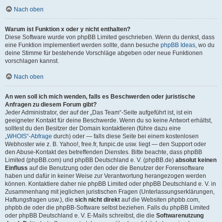
Nach oben
Warum ist Funktion x oder y nicht enthalten?
Diese Software wurde von phpBB Limited geschrieben. Wenn du denkst, dass
eine Funktion implementiert werden sollte, dann besuche
phpBB Ideas
, wo du
deine Stimme für bestehende Vorschläge abgeben oder neue Funktionen
vorschlagen kannst.
Nach oben
An wen soll ich mich wenden, falls es Beschwerden oder juristische
Anfragen zu diesem Forum gibt?
Jeder Administrator, der auf der „Das Team“-Seite aufgeführt ist, ist ein
geeigneter Kontakt für deine Beschwerde. Wenn du so keine Antwort erhältst,
solltest du den Besitzer der Domain kontaktieren (führe dazu eine
„WHOIS“-Abfrage
durch) oder — falls diese Seite bei einem kostenlosen
Webhoster wie z. B. Yahoo!, free.fr, funpic.de usw. liegt — den Support oder
den Abuse-Kontakt des betreffenden Dienstes. Bitte beachte, dass phpBB
Limited (phpBB.com) und phpBB Deutschland e. V. (phpBB.de)
absolut keinen
Einfluss
auf die Benutzung oder den oder die Benutzer der Forensoftware
haben und dafür in keiner Weise zur Verantwortung herangezogen werden
können. Kontaktiere daher nie phpBB Limited oder phpBB Deutschland e. V. in
Zusammenhang mit jeglichen juristischen Fragen (Unterlassungserklärungen,
Haftungsfragen usw.), die
sich nicht direkt
auf die Websiten phpbb.com,
phpbb.de oder die phpBB-Software selbst beziehen. Falls du phpBB Limited
oder phpBB Deutschland e. V. E-Mails schreibst, die die
Softwarenutzung