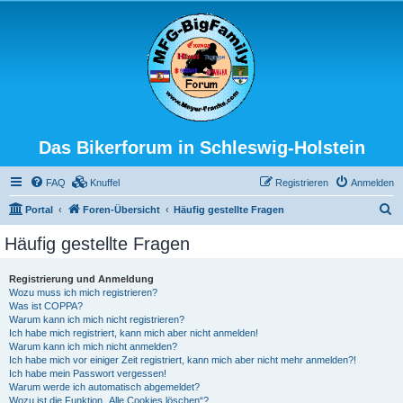
Das Bikerforum in Schleswig-Holstein
FAQ
Knuffel
Registrieren
Anmelden
S
Portal
Foren-Übersicht
Häufig gestellte Fragen
u
Häufig gestellte Fragen
c
h
Registrierung und Anmeldung
Wozu muss ich mich registrieren?
e
Was ist COPPA?
Warum kann ich mich nicht registrieren?
Ich habe mich registriert, kann mich aber nicht anmelden!
Warum kann ich mich nicht anmelden?
Ich habe mich vor einiger Zeit registriert, kann mich aber nicht mehr anmelden?!
Ich habe mein Passwort vergessen!
Warum werde ich automatisch abgemeldet?
Wozu ist die Funktion „Alle Cookies löschen“?