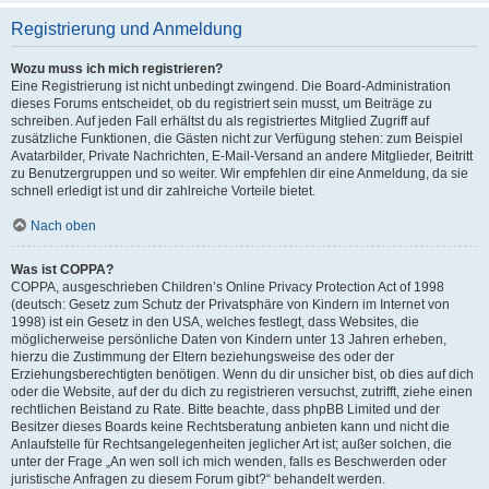
Registrierung und Anmeldung
Wozu muss ich mich registrieren?
Eine Registrierung ist nicht unbedingt zwingend. Die Board-Administration
dieses Forums entscheidet, ob du registriert sein musst, um Beiträge zu
schreiben. Auf jeden Fall erhältst du als registriertes Mitglied Zugriff auf
zusätzliche Funktionen, die Gästen nicht zur Verfügung stehen: zum Beispiel
Avatarbilder, Private Nachrichten, E-Mail-Versand an andere Mitglieder, Beitritt
zu Benutzergruppen und so weiter. Wir empfehlen dir eine Anmeldung, da sie
schnell erledigt ist und dir zahlreiche Vorteile bietet.
Nach oben
Was ist COPPA?
COPPA, ausgeschrieben Children’s Online Privacy Protection Act of 1998
(deutsch: Gesetz zum Schutz der Privatsphäre von Kindern im Internet von
1998) ist ein Gesetz in den USA, welches festlegt, dass Websites, die
möglicherweise persönliche Daten von Kindern unter 13 Jahren erheben,
hierzu die Zustimmung der Eltern beziehungsweise des oder der
Erziehungsberechtigten benötigen. Wenn du dir unsicher bist, ob dies auf dich
oder die Website, auf der du dich zu registrieren versuchst, zutrifft, ziehe einen
rechtlichen Beistand zu Rate. Bitte beachte, dass phpBB Limited und der
Besitzer dieses Boards keine Rechtsberatung anbieten kann und nicht die
Anlaufstelle für Rechtsangelegenheiten jeglicher Art ist; außer solchen, die
unter der Frage „An wen soll ich mich wenden, falls es Beschwerden oder
juristische Anfragen zu diesem Forum gibt?“ behandelt werden.