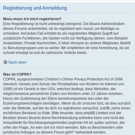
Registrierung und Anmeldung
Wozu muss ich mich registrieren?
Eine Registrierung ist nicht unbedingt zwingend. Die Board-Administration
dieses Forums entscheidet, ob du registriert sein musst, um Beiträge zu
schreiben. Auf jeden Fall erhältst du als registriertes Mitglied Zugriff auf
zusätzliche Funktionen, die Gästen nicht zur Verfügung stehen: zum Beispiel
Avatarbilder, Private Nachrichten, E-Mail-Versand an andere Mitglieder, Beitritt
zu Benutzergruppen und so weiter. Wir empfehlen dir eine Anmeldung, da sie
schnell erledigt ist und dir zahlreiche Vorteile bietet.
Nach oben
Was ist COPPA?
COPPA, ausgeschrieben Children’s Online Privacy Protection Act of 1998
(deutsch: Gesetz zum Schutz der Privatsphäre von Kindern im Internet von
1998) ist ein Gesetz in den USA, welches festlegt, dass Websites, die
möglicherweise persönliche Daten von Kindern unter 13 Jahren erheben,
hierzu die Zustimmung der Eltern beziehungsweise des oder der
Erziehungsberechtigten benötigen. Wenn du dir unsicher bist, ob dies auf dich
oder die Website, auf der du dich zu registrieren versuchst, zutrifft, ziehe einen
rechtlichen Beistand zu Rate. Bitte beachte, dass phpBB Limited und der
Besitzer dieses Boards keine Rechtsberatung anbieten kann und nicht die
Anlaufstelle für Rechtsangelegenheiten jeglicher Art ist; außer solchen, die
unter der Frage „An wen soll ich mich wenden, falls es Beschwerden oder
juristische Anfragen zu diesem Forum gibt?“ behandelt werden.