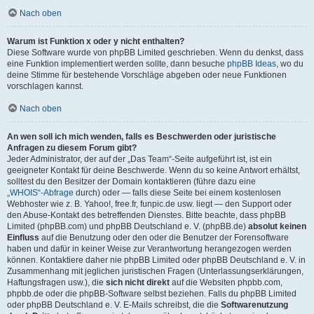
Nach oben
Warum ist Funktion x oder y nicht enthalten?
Diese Software wurde von phpBB Limited geschrieben. Wenn du denkst, dass
eine Funktion implementiert werden sollte, dann besuche
phpBB Ideas
, wo du
deine Stimme für bestehende Vorschläge abgeben oder neue Funktionen
vorschlagen kannst.
Nach oben
An wen soll ich mich wenden, falls es Beschwerden oder juristische
Anfragen zu diesem Forum gibt?
Jeder Administrator, der auf der „Das Team“-Seite aufgeführt ist, ist ein
geeigneter Kontakt für deine Beschwerde. Wenn du so keine Antwort erhältst,
solltest du den Besitzer der Domain kontaktieren (führe dazu eine
„WHOIS“-Abfrage
durch) oder — falls diese Seite bei einem kostenlosen
Webhoster wie z. B. Yahoo!, free.fr, funpic.de usw. liegt — den Support oder
den Abuse-Kontakt des betreffenden Dienstes. Bitte beachte, dass phpBB
Limited (phpBB.com) und phpBB Deutschland e. V. (phpBB.de)
absolut keinen
Einfluss
auf die Benutzung oder den oder die Benutzer der Forensoftware
haben und dafür in keiner Weise zur Verantwortung herangezogen werden
können. Kontaktiere daher nie phpBB Limited oder phpBB Deutschland e. V. in
Zusammenhang mit jeglichen juristischen Fragen (Unterlassungserklärungen,
Haftungsfragen usw.), die
sich nicht direkt
auf die Websiten phpbb.com,
phpbb.de oder die phpBB-Software selbst beziehen. Falls du phpBB Limited
oder phpBB Deutschland e. V. E-Mails schreibst, die die
Softwarenutzung