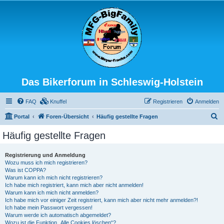
Das Bikerforum in Schleswig-Holstein
FAQ
Knuffel
Registrieren
Anmelden
S
Portal
Foren-Übersicht
Häufig gestellte Fragen
u
Häufig gestellte Fragen
c
h
Registrierung und Anmeldung
Wozu muss ich mich registrieren?
e
Was ist COPPA?
Warum kann ich mich nicht registrieren?
Ich habe mich registriert, kann mich aber nicht anmelden!
Warum kann ich mich nicht anmelden?
Ich habe mich vor einiger Zeit registriert, kann mich aber nicht mehr anmelden?!
Ich habe mein Passwort vergessen!
Warum werde ich automatisch abgemeldet?
Wozu ist die Funktion „Alle Cookies löschen“?