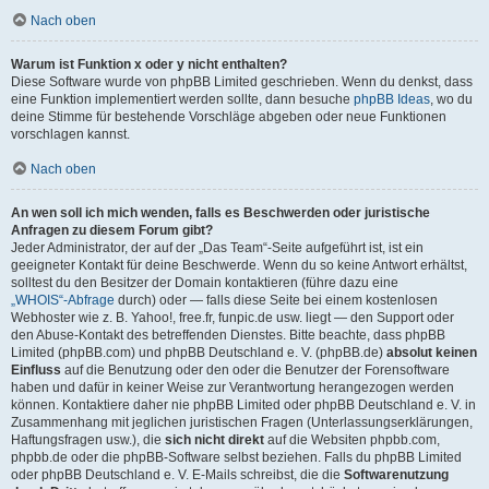
Nach oben
Warum ist Funktion x oder y nicht enthalten?
Diese Software wurde von phpBB Limited geschrieben. Wenn du denkst, dass
eine Funktion implementiert werden sollte, dann besuche
phpBB Ideas
, wo du
deine Stimme für bestehende Vorschläge abgeben oder neue Funktionen
vorschlagen kannst.
Nach oben
An wen soll ich mich wenden, falls es Beschwerden oder juristische
Anfragen zu diesem Forum gibt?
Jeder Administrator, der auf der „Das Team“-Seite aufgeführt ist, ist ein
geeigneter Kontakt für deine Beschwerde. Wenn du so keine Antwort erhältst,
solltest du den Besitzer der Domain kontaktieren (führe dazu eine
„WHOIS“-Abfrage
durch) oder — falls diese Seite bei einem kostenlosen
Webhoster wie z. B. Yahoo!, free.fr, funpic.de usw. liegt — den Support oder
den Abuse-Kontakt des betreffenden Dienstes. Bitte beachte, dass phpBB
Limited (phpBB.com) und phpBB Deutschland e. V. (phpBB.de)
absolut keinen
Einfluss
auf die Benutzung oder den oder die Benutzer der Forensoftware
haben und dafür in keiner Weise zur Verantwortung herangezogen werden
können. Kontaktiere daher nie phpBB Limited oder phpBB Deutschland e. V. in
Zusammenhang mit jeglichen juristischen Fragen (Unterlassungserklärungen,
Haftungsfragen usw.), die
sich nicht direkt
auf die Websiten phpbb.com,
phpbb.de oder die phpBB-Software selbst beziehen. Falls du phpBB Limited
oder phpBB Deutschland e. V. E-Mails schreibst, die die
Softwarenutzung