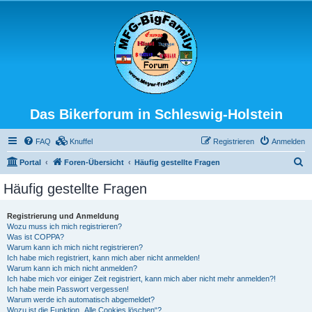
Das Bikerforum in Schleswig-Holstein
FAQ
Knuffel
Registrieren
Anmelden
S
Portal
Foren-Übersicht
Häufig gestellte Fragen
u
Häufig gestellte Fragen
c
h
Registrierung und Anmeldung
Wozu muss ich mich registrieren?
e
Was ist COPPA?
Warum kann ich mich nicht registrieren?
Ich habe mich registriert, kann mich aber nicht anmelden!
Warum kann ich mich nicht anmelden?
Ich habe mich vor einiger Zeit registriert, kann mich aber nicht mehr anmelden?!
Ich habe mein Passwort vergessen!
Warum werde ich automatisch abgemeldet?
Wozu ist die Funktion „Alle Cookies löschen“?