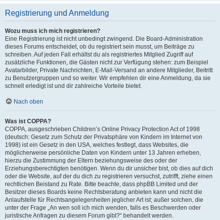
Registrierung und Anmeldung
Wozu muss ich mich registrieren?
Eine Registrierung ist nicht unbedingt zwingend. Die Board-Administration
dieses Forums entscheidet, ob du registriert sein musst, um Beiträge zu
schreiben. Auf jeden Fall erhältst du als registriertes Mitglied Zugriff auf
zusätzliche Funktionen, die Gästen nicht zur Verfügung stehen: zum Beispiel
Avatarbilder, Private Nachrichten, E-Mail-Versand an andere Mitglieder, Beitritt
zu Benutzergruppen und so weiter. Wir empfehlen dir eine Anmeldung, da sie
schnell erledigt ist und dir zahlreiche Vorteile bietet.
Nach oben
Was ist COPPA?
COPPA, ausgeschrieben Children’s Online Privacy Protection Act of 1998
(deutsch: Gesetz zum Schutz der Privatsphäre von Kindern im Internet von
1998) ist ein Gesetz in den USA, welches festlegt, dass Websites, die
möglicherweise persönliche Daten von Kindern unter 13 Jahren erheben,
hierzu die Zustimmung der Eltern beziehungsweise des oder der
Erziehungsberechtigten benötigen. Wenn du dir unsicher bist, ob dies auf dich
oder die Website, auf der du dich zu registrieren versuchst, zutrifft, ziehe einen
rechtlichen Beistand zu Rate. Bitte beachte, dass phpBB Limited und der
Besitzer dieses Boards keine Rechtsberatung anbieten kann und nicht die
Anlaufstelle für Rechtsangelegenheiten jeglicher Art ist; außer solchen, die
unter der Frage „An wen soll ich mich wenden, falls es Beschwerden oder
juristische Anfragen zu diesem Forum gibt?“ behandelt werden.