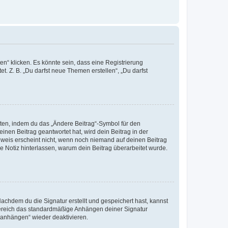
n“ klicken. Es könnte sein, dass eine Registrierung
t. Z. B. „Du darfst neue Themen erstellen“, „Du darfst
iten, indem du das „Ändere Beitrag“-Symbol für den
inen Beitrag geantwortet hat, wird dein Beitrag in der
nweis erscheint nicht, wenn noch niemand auf deinen Beitrag
ne Notiz hinterlassen, warum dein Beitrag überarbeitet wurde.
chdem du die Signatur erstellt und gespeichert hast, kannst
Bereich das standardmäßige Anhängen deiner Signatur
r anhängen“ wieder deaktivieren.