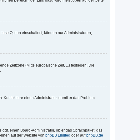
nlichen Bereich“; der Link dazu wird meist oben auf der Seite
iese Option einschaltest, können nur Administratoren,
nde Zeitzone (Mitteleuropäische Zeit, ...) festlegen. Die
.
sch. Kontaktiere einen Administrator, damit er das Problem
e ggf. einen Board-Administrator, ob er das Sprachpaket, das
 können auf der Website von
phpBB Limited
oder auf
phpBB.de