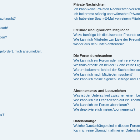
Private Nachrichten
Ich kann keine Privaten Nachrichten versch
Ich bekomme ständig unerwünschte Private
auftaucht?
Ich habe eine Spam-E-Mail von einem Mitgli
alsch!
Freunde und ignorierte Mitglieder
Wozu benötige ich die Listen der Freunde un
rden?
Wie kann ich Mitglieder zur Liste der Freund
wieder aus den Listen entfernen?
fgefordert, mich anzumelden.
Die Foren durchsuchen
Wie kann ich ein Forum oder mehrere For
Weshalb erhalte ich bei der Suche keine Er
Warum bekomme ich bei der Suche eine lee
Wie kann ich nach Mitgliedern suchen?
Wie kann ich meine eigenen Beiträge und T
Abonnements und Lesezeichen
Was ist der Unterschied zwischen einem L
Wie kann ich ein Lesezeichen auf ein Them
Wie kann ich ein Forum abonnieren?
Wie deaktiviere ich meine Abonnements?
gs?
Dateianhänge
Welche Dateianhänge sind in diesem Forum
Kann ich eine Übersicht all meiner Dateian