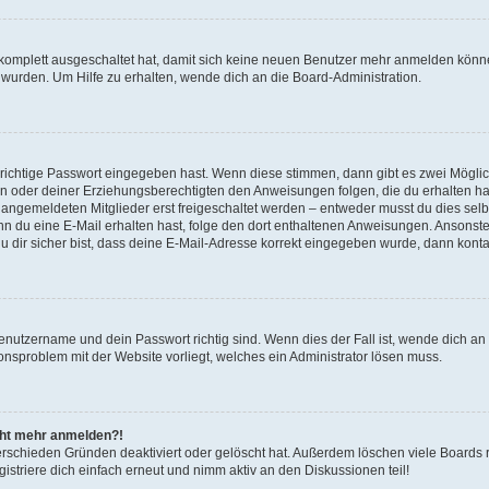
g komplett ausgeschaltet hat, damit sich keine neuen Benutzer mehr anmelden könn
 wurden. Um Hilfe zu erhalten, wende dich an die Board-Administration.
 richtige Passwort eingegeben hast. Wenn diese stimmen, dann gibt es zwei Mögl
tern oder deiner Erziehungsberechtigten den Anweisungen folgen, die du erhalten ha
u angemeldeten Mitglieder erst freigeschaltet werden – entweder musst du dies selbs
. Wenn du eine E-Mail erhalten hast, folge den dort enthaltenen Anweisungen. Ansons
 dir sicher bist, dass deine E-Mail-Adresse korrekt eingegeben wurde, dann kontak
Benutzername und dein Passwort richtig sind. Wenn dies der Fall ist, wende dich a
ionsproblem mit der Website vorliegt, welches ein Administrator lösen muss.
icht mehr anmelden?!
erschieden Gründen deaktiviert oder gelöscht hat. Außerdem löschen viele Boards r
triere dich einfach erneut und nimm aktiv an den Diskussionen teil!