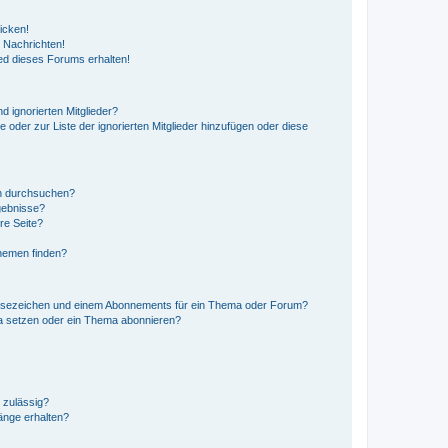
icken!
 Nachrichten!
ed dieses Forums erhalten!
d ignorierten Mitglieder?
e oder zur Liste der ignorierten Mitglieder hinzufügen oder diese
en durchsuchen?
gebnisse?
re Seite?
hemen finden?
esezeichen und einem Abonnements für ein Thema oder Forum?
a setzen oder ein Thema abonnieren?
 zulässig?
hänge erhalten?