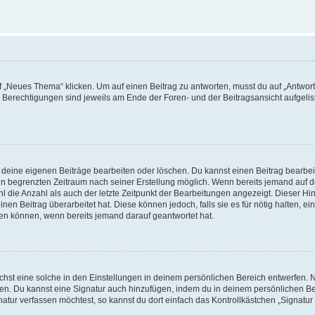
„Neues Thema“ klicken. Um auf einen Beitrag zu antworten, musst du auf „Antworte
e Berechtigungen sind jeweils am Ende der Foren- und der Beitragsansicht aufgeliste
r deine eigenen Beiträge bearbeiten oder löschen. Du kannst einen Beitrag bearbe
inen begrenzten Zeitraum nach seiner Erstellung möglich. Wenn bereits jemand auf de
 die Anzahl als auch der letzte Zeitpunkt der Bearbeitungen angezeigt. Dieser Hi
en Beitrag überarbeitet hat. Diese können jedoch, falls sie es für nötig halten, ei
hen können, wenn bereits jemand darauf geantwortet hat.
st eine solche in den Einstellungen in deinem persönlichen Bereich entwerfen. Na
eren. Du kannst eine Signatur auch hinzufügen, indem du in deinem persönlichen 
atur verfassen möchtest, so kannst du dort einfach das Kontrollkästchen „Signatu