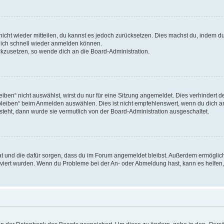
 nicht wieder mitteilen, du kannst es jedoch zurücksetzen. Dies machst du, indem 
 dich schnell wieder anmelden können.
ückzusetzen, so wende dich an die Board-Administration.
en“ nicht auswählst, wirst du nur für eine Sitzung angemeldet. Dies verhindert 
leiben“ beim Anmelden auswählen. Dies ist nicht empfehlenswert, wenn du dich an
 steht, dann wurde sie vermutlich von der Board-Administration ausgeschaltet.
 hat und die dafür sorgen, dass du im Forum angemeldet bleibst. Außerdem ermögli
tiviert wurden. Wenn du Probleme bei der An- oder Abmeldung hast, kann es helfen