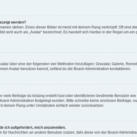
gezeigt werden?
amen stehen. Eines dieser Bilder ist meist mit deinem Rang verknüpft: Oft sind di
ld wird auch als „Avatar“ bezeichnet. Es handelt sich hierbei in der Regel um ein
 Avatar über eine der folgenden vier Methoden hinzufügen: Gravatar, Galerie, Rem
en Avatar benutzen kannst, solltest du die Board-Administration kontaktieren.
viele Beiträge du bislang erstellt hast oder identifizieren bestimmte Benutzer w
 Board-Administration festgelegt wurden. Bitte schreibe keine sinnlosen Beiträge
wird deinen Rang unter Umständen einfach wieder zurücksetzen.
rde ich aufgefordert, mich anzumelden.
ion für Nachrichten an andere Benutzer nutzen, falls diese von der Board-Administ