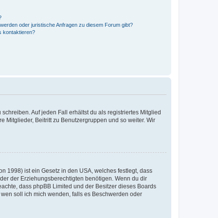
?
hwerden oder juristische Anfragen zu diesem Forum gibt?
s kontaktieren?
chreiben. Auf jeden Fall erhältst du als registriertes Mitglied
e Mitglieder, Beitritt zu Benutzergruppen und so weiter. Wir
n 1998) ist ein Gesetz in den USA, welches festlegt, dass
der der Erziehungsberechtigten benötigen. Wenn du dir
te beachte, dass phpBB Limited und der Besitzer dieses Boards
An wen soll ich mich wenden, falls es Beschwerden oder