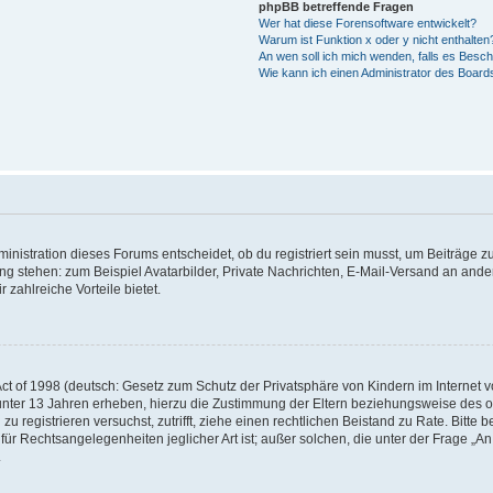
phpBB betreffende Fragen
Wer hat diese Forensoftware entwickelt?
Warum ist Funktion x oder y nicht enthalten
An wen soll ich mich wenden, falls es Besc
Wie kann ich einen Administrator des Board
istration dieses Forums entscheidet, ob du registriert sein musst, um Beiträge zu s
ung stehen: zum Beispiel Avatarbilder, Private Nachrichten, E-Mail-Versand an ander
 zahlreiche Vorteile bietet.
t of 1998 (deutsch: Gesetz zum Schutz der Privatsphäre von Kindern im Internet vo
unter 13 Jahren erheben, hierzu die Zustimmung der Eltern beziehungsweise des o
h zu registrieren versuchst, zutrifft, ziehe einen rechtlichen Beistand zu Rate. Bit
für Rechtsangelegenheiten jeglicher Art ist; außer solchen, die unter der Frage „
.