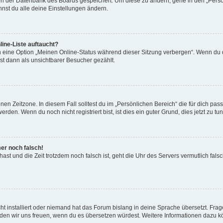
n in der Datenbank des Boards gespeichert. Um diese zu ändern, gehe in den „Persö
nst du alle deine Einstellungen ändern.
ine-Liste auftaucht?
n eine Option „Meinen Online-Status während dieser Sitzung verbergen“. Wenn du d
st dann als unsichtbarer Besucher gezählt.
en Zeitzone. In diesem Fall solltest du im „Persönlichen Bereich“ die für dich passe
den. Wenn du noch nicht registriert bist, ist dies ein guter Grund, dies jetzt zu tun
mer noch falsch!
t hast und die Zeit trotzdem noch falsch ist, geht die Uhr des Servers vermutlich fal
t installiert oder niemand hat das Forum bislang in deine Sprache übersetzt. Frag
, würden wir uns freuen, wenn du es übersetzen würdest. Weitere Informationen dazu