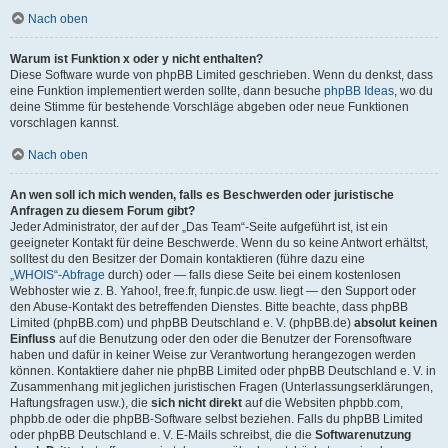
Nach oben
Warum ist Funktion x oder y nicht enthalten?
Diese Software wurde von phpBB Limited geschrieben. Wenn du denkst, dass
eine Funktion implementiert werden sollte, dann besuche
phpBB Ideas
, wo du
deine Stimme für bestehende Vorschläge abgeben oder neue Funktionen
vorschlagen kannst.
Nach oben
An wen soll ich mich wenden, falls es Beschwerden oder juristische
Anfragen zu diesem Forum gibt?
Jeder Administrator, der auf der „Das Team“-Seite aufgeführt ist, ist ein
geeigneter Kontakt für deine Beschwerde. Wenn du so keine Antwort erhältst,
solltest du den Besitzer der Domain kontaktieren (führe dazu eine
„WHOIS“-Abfrage
durch) oder — falls diese Seite bei einem kostenlosen
Webhoster wie z. B. Yahoo!, free.fr, funpic.de usw. liegt — den Support oder
den Abuse-Kontakt des betreffenden Dienstes. Bitte beachte, dass phpBB
Limited (phpBB.com) und phpBB Deutschland e. V. (phpBB.de)
absolut keinen
Einfluss
auf die Benutzung oder den oder die Benutzer der Forensoftware
haben und dafür in keiner Weise zur Verantwortung herangezogen werden
können. Kontaktiere daher nie phpBB Limited oder phpBB Deutschland e. V. in
Zusammenhang mit jeglichen juristischen Fragen (Unterlassungserklärungen,
Haftungsfragen usw.), die
sich nicht direkt
auf die Websiten phpbb.com,
phpbb.de oder die phpBB-Software selbst beziehen. Falls du phpBB Limited
oder phpBB Deutschland e. V. E-Mails schreibst, die die
Softwarenutzung