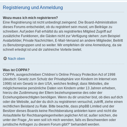
Registrierung und Anmeldung
Wozu muss ich mich registrieren?
Eine Registrierung ist nicht unbedingt zwingend. Die Board-Administration
dieses Forums entscheidet, ob du registriert sein musst, um Beiträge zu
schreiben. Auf jeden Fall erhältst du als registriertes Mitglied Zugriff auf
zusätzliche Funktionen, die Gästen nicht zur Verfügung stehen: zum Beispiel
Avatarbilder, Private Nachrichten, E-Mail-Versand an andere Mitglieder, Beitritt
zu Benutzergruppen und so weiter. Wir empfehlen dir eine Anmeldung, da sie
schnell erledigt ist und dir zahlreiche Vorteile bietet.
Nach oben
Was ist COPPA?
COPPA, ausgeschrieben Children’s Online Privacy Protection Act of 1998
(deutsch: Gesetz zum Schutz der Privatsphäre von Kindern im Internet von
1998) ist ein Gesetz in den USA, welches festlegt, dass Websites, die
möglicherweise persönliche Daten von Kindern unter 13 Jahren erheben,
hierzu die Zustimmung der Eltern beziehungsweise des oder der
Erziehungsberechtigten benötigen. Wenn du dir unsicher bist, ob dies auf dich
oder die Website, auf der du dich zu registrieren versuchst, zutrifft, ziehe einen
rechtlichen Beistand zu Rate. Bitte beachte, dass phpBB Limited und der
Besitzer dieses Boards keine Rechtsberatung anbieten kann und nicht die
Anlaufstelle für Rechtsangelegenheiten jeglicher Art ist; außer solchen, die
unter der Frage „An wen soll ich mich wenden, falls es Beschwerden oder
juristische Anfragen zu diesem Forum gibt?“ behandelt werden.