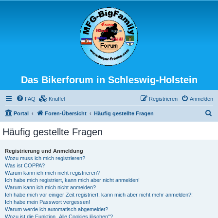
Das Bikerforum in Schleswig-Holstein
FAQ
Knuffel
Registrieren
Anmelden
S
Portal
Foren-Übersicht
Häufig gestellte Fragen
u
Häufig gestellte Fragen
c
h
Registrierung und Anmeldung
Wozu muss ich mich registrieren?
e
Was ist COPPA?
Warum kann ich mich nicht registrieren?
Ich habe mich registriert, kann mich aber nicht anmelden!
Warum kann ich mich nicht anmelden?
Ich habe mich vor einiger Zeit registriert, kann mich aber nicht mehr anmelden?!
Ich habe mein Passwort vergessen!
Warum werde ich automatisch abgemeldet?
Wozu ist die Funktion „Alle Cookies löschen“?