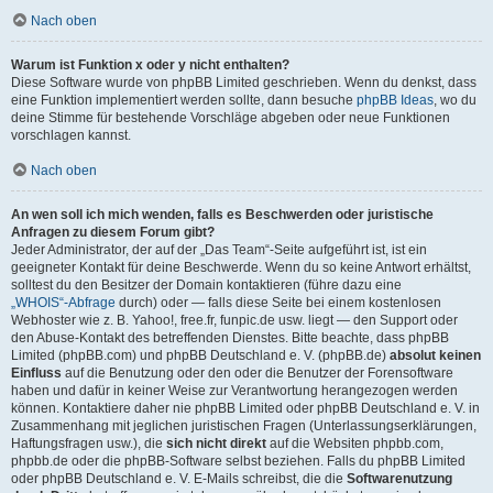
Nach oben
Warum ist Funktion x oder y nicht enthalten?
Diese Software wurde von phpBB Limited geschrieben. Wenn du denkst, dass
eine Funktion implementiert werden sollte, dann besuche
phpBB Ideas
, wo du
deine Stimme für bestehende Vorschläge abgeben oder neue Funktionen
vorschlagen kannst.
Nach oben
An wen soll ich mich wenden, falls es Beschwerden oder juristische
Anfragen zu diesem Forum gibt?
Jeder Administrator, der auf der „Das Team“-Seite aufgeführt ist, ist ein
geeigneter Kontakt für deine Beschwerde. Wenn du so keine Antwort erhältst,
solltest du den Besitzer der Domain kontaktieren (führe dazu eine
„WHOIS“-Abfrage
durch) oder — falls diese Seite bei einem kostenlosen
Webhoster wie z. B. Yahoo!, free.fr, funpic.de usw. liegt — den Support oder
den Abuse-Kontakt des betreffenden Dienstes. Bitte beachte, dass phpBB
Limited (phpBB.com) und phpBB Deutschland e. V. (phpBB.de)
absolut keinen
Einfluss
auf die Benutzung oder den oder die Benutzer der Forensoftware
haben und dafür in keiner Weise zur Verantwortung herangezogen werden
können. Kontaktiere daher nie phpBB Limited oder phpBB Deutschland e. V. in
Zusammenhang mit jeglichen juristischen Fragen (Unterlassungserklärungen,
Haftungsfragen usw.), die
sich nicht direkt
auf die Websiten phpbb.com,
phpbb.de oder die phpBB-Software selbst beziehen. Falls du phpBB Limited
oder phpBB Deutschland e. V. E-Mails schreibst, die die
Softwarenutzung