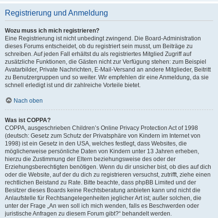
Registrierung und Anmeldung
Wozu muss ich mich registrieren?
Eine Registrierung ist nicht unbedingt zwingend. Die Board-Administration
dieses Forums entscheidet, ob du registriert sein musst, um Beiträge zu
schreiben. Auf jeden Fall erhältst du als registriertes Mitglied Zugriff auf
zusätzliche Funktionen, die Gästen nicht zur Verfügung stehen: zum Beispiel
Avatarbilder, Private Nachrichten, E-Mail-Versand an andere Mitglieder, Beitritt
zu Benutzergruppen und so weiter. Wir empfehlen dir eine Anmeldung, da sie
schnell erledigt ist und dir zahlreiche Vorteile bietet.
Nach oben
Was ist COPPA?
COPPA, ausgeschrieben Children’s Online Privacy Protection Act of 1998
(deutsch: Gesetz zum Schutz der Privatsphäre von Kindern im Internet von
1998) ist ein Gesetz in den USA, welches festlegt, dass Websites, die
möglicherweise persönliche Daten von Kindern unter 13 Jahren erheben,
hierzu die Zustimmung der Eltern beziehungsweise des oder der
Erziehungsberechtigten benötigen. Wenn du dir unsicher bist, ob dies auf dich
oder die Website, auf der du dich zu registrieren versuchst, zutrifft, ziehe einen
rechtlichen Beistand zu Rate. Bitte beachte, dass phpBB Limited und der
Besitzer dieses Boards keine Rechtsberatung anbieten kann und nicht die
Anlaufstelle für Rechtsangelegenheiten jeglicher Art ist; außer solchen, die
unter der Frage „An wen soll ich mich wenden, falls es Beschwerden oder
juristische Anfragen zu diesem Forum gibt?“ behandelt werden.