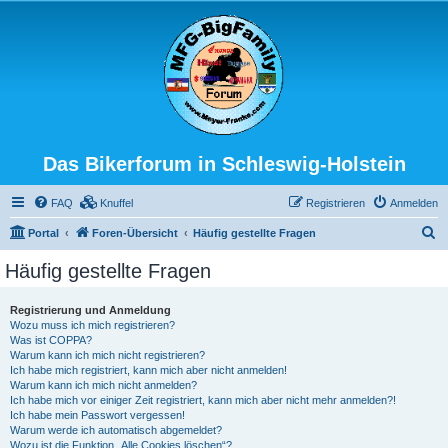
Das Bikerforum in Schleswig-Holstein
FAQ
Knuffel
Registrieren
Anmelden
S
Portal
Foren-Übersicht
Häufig gestellte Fragen
u
Häufig gestellte Fragen
c
h
Registrierung und Anmeldung
Wozu muss ich mich registrieren?
e
Was ist COPPA?
Warum kann ich mich nicht registrieren?
Ich habe mich registriert, kann mich aber nicht anmelden!
Warum kann ich mich nicht anmelden?
Ich habe mich vor einiger Zeit registriert, kann mich aber nicht mehr anmelden?!
Ich habe mein Passwort vergessen!
Warum werde ich automatisch abgemeldet?
Wozu ist die Funktion „Alle Cookies löschen“?