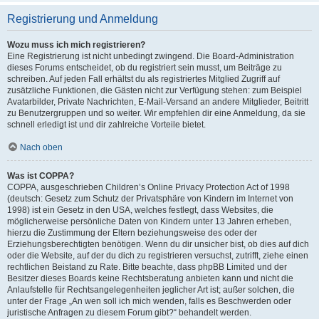
Registrierung und Anmeldung
Wozu muss ich mich registrieren?
Eine Registrierung ist nicht unbedingt zwingend. Die Board-Administration
dieses Forums entscheidet, ob du registriert sein musst, um Beiträge zu
schreiben. Auf jeden Fall erhältst du als registriertes Mitglied Zugriff auf
zusätzliche Funktionen, die Gästen nicht zur Verfügung stehen: zum Beispiel
Avatarbilder, Private Nachrichten, E-Mail-Versand an andere Mitglieder, Beitritt
zu Benutzergruppen und so weiter. Wir empfehlen dir eine Anmeldung, da sie
schnell erledigt ist und dir zahlreiche Vorteile bietet.
Nach oben
Was ist COPPA?
COPPA, ausgeschrieben Children’s Online Privacy Protection Act of 1998
(deutsch: Gesetz zum Schutz der Privatsphäre von Kindern im Internet von
1998) ist ein Gesetz in den USA, welches festlegt, dass Websites, die
möglicherweise persönliche Daten von Kindern unter 13 Jahren erheben,
hierzu die Zustimmung der Eltern beziehungsweise des oder der
Erziehungsberechtigten benötigen. Wenn du dir unsicher bist, ob dies auf dich
oder die Website, auf der du dich zu registrieren versuchst, zutrifft, ziehe einen
rechtlichen Beistand zu Rate. Bitte beachte, dass phpBB Limited und der
Besitzer dieses Boards keine Rechtsberatung anbieten kann und nicht die
Anlaufstelle für Rechtsangelegenheiten jeglicher Art ist; außer solchen, die
unter der Frage „An wen soll ich mich wenden, falls es Beschwerden oder
juristische Anfragen zu diesem Forum gibt?“ behandelt werden.