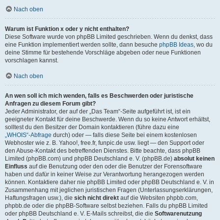
Nach oben
Warum ist Funktion x oder y nicht enthalten?
Diese Software wurde von phpBB Limited geschrieben. Wenn du denkst, dass
eine Funktion implementiert werden sollte, dann besuche
phpBB Ideas
, wo du
deine Stimme für bestehende Vorschläge abgeben oder neue Funktionen
vorschlagen kannst.
Nach oben
An wen soll ich mich wenden, falls es Beschwerden oder juristische
Anfragen zu diesem Forum gibt?
Jeder Administrator, der auf der „Das Team“-Seite aufgeführt ist, ist ein
geeigneter Kontakt für deine Beschwerde. Wenn du so keine Antwort erhältst,
solltest du den Besitzer der Domain kontaktieren (führe dazu eine
„WHOIS“-Abfrage
durch) oder — falls diese Seite bei einem kostenlosen
Webhoster wie z. B. Yahoo!, free.fr, funpic.de usw. liegt — den Support oder
den Abuse-Kontakt des betreffenden Dienstes. Bitte beachte, dass phpBB
Limited (phpBB.com) und phpBB Deutschland e. V. (phpBB.de)
absolut keinen
Einfluss
auf die Benutzung oder den oder die Benutzer der Forensoftware
haben und dafür in keiner Weise zur Verantwortung herangezogen werden
können. Kontaktiere daher nie phpBB Limited oder phpBB Deutschland e. V. in
Zusammenhang mit jeglichen juristischen Fragen (Unterlassungserklärungen,
Haftungsfragen usw.), die
sich nicht direkt
auf die Websiten phpbb.com,
phpbb.de oder die phpBB-Software selbst beziehen. Falls du phpBB Limited
oder phpBB Deutschland e. V. E-Mails schreibst, die die
Softwarenutzung