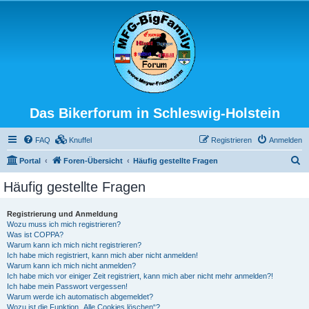
Das Bikerforum in Schleswig-Holstein
FAQ
Knuffel
Registrieren
Anmelden
S
Portal
Foren-Übersicht
Häufig gestellte Fragen
u
Häufig gestellte Fragen
c
h
Registrierung und Anmeldung
Wozu muss ich mich registrieren?
e
Was ist COPPA?
Warum kann ich mich nicht registrieren?
Ich habe mich registriert, kann mich aber nicht anmelden!
Warum kann ich mich nicht anmelden?
Ich habe mich vor einiger Zeit registriert, kann mich aber nicht mehr anmelden?!
Ich habe mein Passwort vergessen!
Warum werde ich automatisch abgemeldet?
Wozu ist die Funktion „Alle Cookies löschen“?