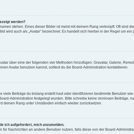
gezeigt werden?
amen stehen. Eines dieser Bilder ist meist mit deinem Rang verknüpft: Oft sind di
ld wird auch als „Avatar“ bezeichnet. Es handelt sich hierbei in der Regel um ein
 Avatar über eine der folgenden vier Methoden hinzufügen: Gravatar, Galerie, Rem
en Avatar benutzen kannst, solltest du die Board-Administration kontaktieren.
viele Beiträge du bislang erstellt hast oder identifizieren bestimmte Benutzer w
 Board-Administration festgelegt wurden. Bitte schreibe keine sinnlosen Beiträge
wird deinen Rang unter Umständen einfach wieder zurücksetzen.
rde ich aufgefordert, mich anzumelden.
ion für Nachrichten an andere Benutzer nutzen, falls diese von der Board-Administ