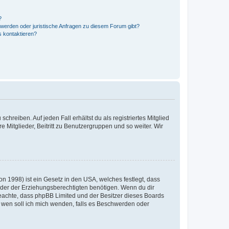
?
hwerden oder juristische Anfragen zu diesem Forum gibt?
s kontaktieren?
chreiben. Auf jeden Fall erhältst du als registriertes Mitglied
e Mitglieder, Beitritt zu Benutzergruppen und so weiter. Wir
n 1998) ist ein Gesetz in den USA, welches festlegt, dass
der der Erziehungsberechtigten benötigen. Wenn du dir
te beachte, dass phpBB Limited und der Besitzer dieses Boards
An wen soll ich mich wenden, falls es Beschwerden oder