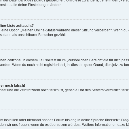
n in der Datenbank des Boards gespeichert. Um diese zu ändern, gehe in den „Persö
nst du alle deine Einstellungen ändern.
ine-Liste auftaucht?
n eine Option „Meinen Online-Status während dieser Sitzung verbergen“. Wenn du d
st dann als unsichtbarer Besucher gezählt.
en Zeitzone. In diesem Fall solltest du im „Persönlichen Bereich“ die für dich passe
den. Wenn du noch nicht registriert bist, ist dies ein guter Grund, dies jetzt zu tun
mer noch falsch!
t hast und die Zeit trotzdem noch falsch ist, geht die Uhr des Servers vermutlich fal
t installiert oder niemand hat das Forum bislang in deine Sprache übersetzt. Frag
, würden wir uns freuen, wenn du es übersetzen würdest. Weitere Informationen dazu