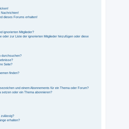
icken!
 Nachrichten!
ed dieses Forums erhalten!
d ignorierten Mitglieder?
e oder zur Liste der ignorierten Mitglieder hinzufügen oder diese
en durchsuchen?
gebnisse?
re Seite?
hemen finden?
esezeichen und einem Abonnements für ein Thema oder Forum?
a setzen oder ein Thema abonnieren?
 zulässig?
hänge erhalten?