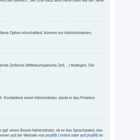
nlichen Bereich“; der Link dazu wird meist oben auf der Seite
iese Option einschaltest, können nur Administratoren,
nde Zeitzone (Mitteleuropäische Zeit, ...) festlegen. Die
.
sch. Kontaktiere einen Administrator, damit er das Problem
e ggf. einen Board-Administrator, ob er das Sprachpaket, das
 können auf der Website von
phpBB Limited
oder auf
phpBB.de