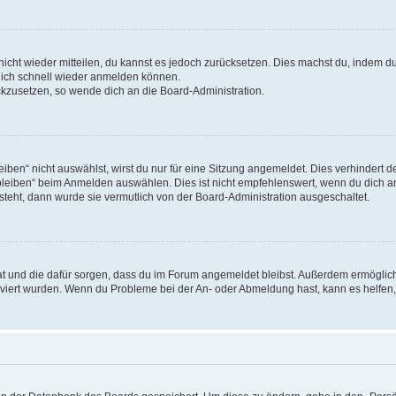
 nicht wieder mitteilen, du kannst es jedoch zurücksetzen. Dies machst du, indem 
 dich schnell wieder anmelden können.
ückzusetzen, so wende dich an die Board-Administration.
en“ nicht auswählst, wirst du nur für eine Sitzung angemeldet. Dies verhindert 
leiben“ beim Anmelden auswählen. Dies ist nicht empfehlenswert, wenn du dich an
 steht, dann wurde sie vermutlich von der Board-Administration ausgeschaltet.
 hat und die dafür sorgen, dass du im Forum angemeldet bleibst. Außerdem ermögli
tiviert wurden. Wenn du Probleme bei der An- oder Abmeldung hast, kann es helfen