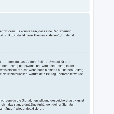
n“ klicken. Es könnte sein, dass eine Registrierung
t. Z. B. „Du darfst neue Themen erstellen“, „Du darfst
iten, indem du das „Ändere Beitrag“-Symbol für den
inen Beitrag geantwortet hat, wird dein Beitrag in der
nweis erscheint nicht, wenn noch niemand auf deinen Beitrag
ne Notiz hinterlassen, warum dein Beitrag überarbeitet wurde.
chdem du die Signatur erstellt und gespeichert hast, kannst
Bereich das standardmäßige Anhängen deiner Signatur
r anhängen“ wieder deaktivieren.