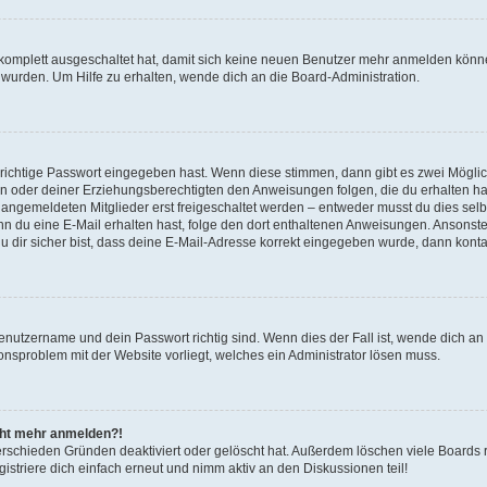
g komplett ausgeschaltet hat, damit sich keine neuen Benutzer mehr anmelden könn
 wurden. Um Hilfe zu erhalten, wende dich an die Board-Administration.
 richtige Passwort eingegeben hast. Wenn diese stimmen, dann gibt es zwei Mögl
tern oder deiner Erziehungsberechtigten den Anweisungen folgen, die du erhalten ha
u angemeldeten Mitglieder erst freigeschaltet werden – entweder musst du dies selbs
. Wenn du eine E-Mail erhalten hast, folge den dort enthaltenen Anweisungen. Ansons
 dir sicher bist, dass deine E-Mail-Adresse korrekt eingegeben wurde, dann kontak
Benutzername und dein Passwort richtig sind. Wenn dies der Fall ist, wende dich a
ionsproblem mit der Website vorliegt, welches ein Administrator lösen muss.
icht mehr anmelden?!
erschieden Gründen deaktiviert oder gelöscht hat. Außerdem löschen viele Boards r
triere dich einfach erneut und nimm aktiv an den Diskussionen teil!