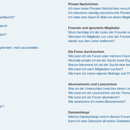
Private Nachrichten
Ich kann keine Privaten Nachrichten versch
Ich bekomme ständig unerwünschte Private
auftaucht?
Ich habe eine Spam-E-Mail von einem Mitgli
alsch!
Freunde und ignorierte Mitglieder
Wozu benötige ich die Listen der Freunde un
rden?
Wie kann ich Mitglieder zur Liste der Freund
wieder aus den Listen entfernen?
fgefordert, mich anzumelden.
Die Foren durchsuchen
Wie kann ich ein Forum oder mehrere For
Weshalb erhalte ich bei der Suche keine Er
Warum bekomme ich bei der Suche eine lee
Wie kann ich nach Mitgliedern suchen?
Wie kann ich meine eigenen Beiträge und T
Abonnements und Lesezeichen
Was ist der Unterschied zwischen einem L
Wie kann ich ein Lesezeichen auf ein Them
Wie kann ich ein Forum abonnieren?
Wie deaktiviere ich meine Abonnements?
gs?
Dateianhänge
Welche Dateianhänge sind in diesem Forum
Kann ich eine Übersicht all meiner Dateian