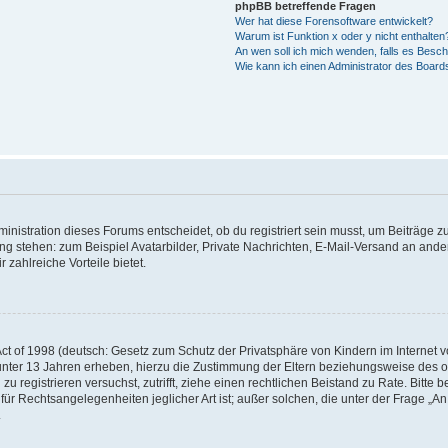
phpBB betreffende Fragen
Wer hat diese Forensoftware entwickelt?
Warum ist Funktion x oder y nicht enthalten
An wen soll ich mich wenden, falls es Besc
Wie kann ich einen Administrator des Board
istration dieses Forums entscheidet, ob du registriert sein musst, um Beiträge zu s
ung stehen: zum Beispiel Avatarbilder, Private Nachrichten, E-Mail-Versand an ander
 zahlreiche Vorteile bietet.
t of 1998 (deutsch: Gesetz zum Schutz der Privatsphäre von Kindern im Internet vo
unter 13 Jahren erheben, hierzu die Zustimmung der Eltern beziehungsweise des o
h zu registrieren versuchst, zutrifft, ziehe einen rechtlichen Beistand zu Rate. Bit
für Rechtsangelegenheiten jeglicher Art ist; außer solchen, die unter der Frage „
.