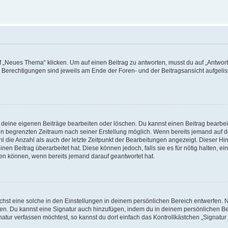
„Neues Thema“ klicken. Um auf einen Beitrag zu antworten, musst du auf „Antworte
e Berechtigungen sind jeweils am Ende der Foren- und der Beitragsansicht aufgeliste
r deine eigenen Beiträge bearbeiten oder löschen. Du kannst einen Beitrag bearbe
inen begrenzten Zeitraum nach seiner Erstellung möglich. Wenn bereits jemand auf de
 die Anzahl als auch der letzte Zeitpunkt der Bearbeitungen angezeigt. Dieser Hi
en Beitrag überarbeitet hat. Diese können jedoch, falls sie es für nötig halten, ei
hen können, wenn bereits jemand darauf geantwortet hat.
st eine solche in den Einstellungen in deinem persönlichen Bereich entwerfen. Na
eren. Du kannst eine Signatur auch hinzufügen, indem du in deinem persönlichen 
atur verfassen möchtest, so kannst du dort einfach das Kontrollkästchen „Signatu