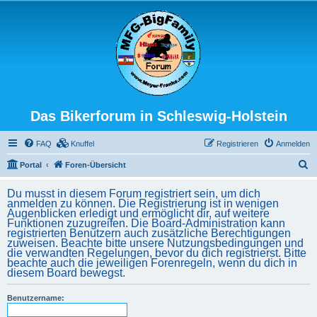
Das Bikerforum in Schleswig-Holstein
FAQ
Knuffel
Registrieren
Anmelden
S
Portal
Foren-Übersicht
u
Du musst in diesem Forum registriert sein, um dich
c
anmelden zu können. Die Registrierung ist in wenigen
Augenblicken erledigt und ermöglicht dir, auf weitere
h
Funktionen zuzugreifen. Die Board-Administration kann
registrierten Benutzern auch zusätzliche Berechtigungen
e
zuweisen. Beachte bitte unsere Nutzungsbedingungen und
die verwandten Regelungen, bevor du dich registrierst. Bitte
beachte auch die jeweiligen Forenregeln, wenn du dich in
diesem Board bewegst.
Benutzername: