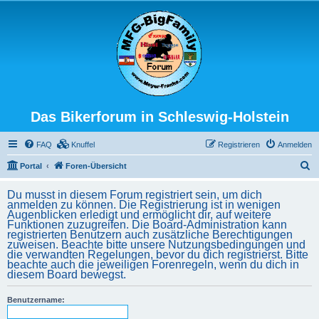
Das Bikerforum in Schleswig-Holstein
FAQ
Knuffel
Registrieren
Anmelden
S
Portal
Foren-Übersicht
u
Du musst in diesem Forum registriert sein, um dich
c
anmelden zu können. Die Registrierung ist in wenigen
Augenblicken erledigt und ermöglicht dir, auf weitere
h
Funktionen zuzugreifen. Die Board-Administration kann
registrierten Benutzern auch zusätzliche Berechtigungen
e
zuweisen. Beachte bitte unsere Nutzungsbedingungen und
die verwandten Regelungen, bevor du dich registrierst. Bitte
beachte auch die jeweiligen Forenregeln, wenn du dich in
diesem Board bewegst.
Benutzername: