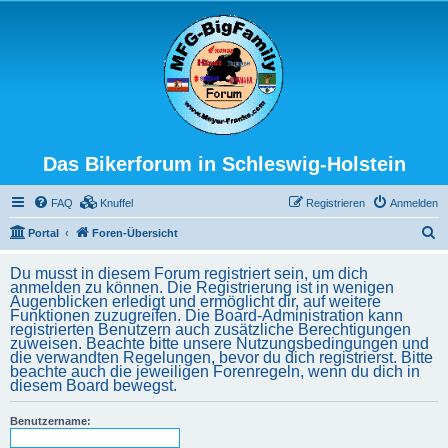
Das Bikerforum in Schleswig-Holstein
FAQ
Knuffel
Registrieren
Anmelden
S
Portal
Foren-Übersicht
u
Du musst in diesem Forum registriert sein, um dich
c
anmelden zu können. Die Registrierung ist in wenigen
Augenblicken erledigt und ermöglicht dir, auf weitere
h
Funktionen zuzugreifen. Die Board-Administration kann
registrierten Benutzern auch zusätzliche Berechtigungen
e
zuweisen. Beachte bitte unsere Nutzungsbedingungen und
die verwandten Regelungen, bevor du dich registrierst. Bitte
beachte auch die jeweiligen Forenregeln, wenn du dich in
diesem Board bewegst.
Benutzername: