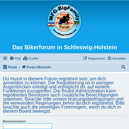
Das Bikerforum in Schleswig-Holstein
FAQ
Knuffel
Registrieren
Anmelden
S
Portal
Foren-Übersicht
u
Du musst in diesem Forum registriert sein, um dich
c
anmelden zu können. Die Registrierung ist in wenigen
Augenblicken erledigt und ermöglicht dir, auf weitere
h
Funktionen zuzugreifen. Die Board-Administration kann
registrierten Benutzern auch zusätzliche Berechtigungen
e
zuweisen. Beachte bitte unsere Nutzungsbedingungen und
die verwandten Regelungen, bevor du dich registrierst. Bitte
beachte auch die jeweiligen Forenregeln, wenn du dich in
diesem Board bewegst.
Benutzername: