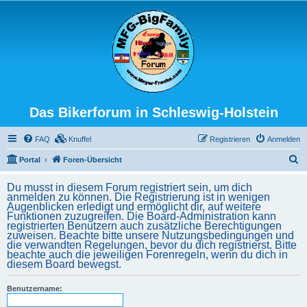
Das Bikerforum in Schleswig-Holstein
FAQ
Knuffel
Registrieren
Anmelden
S
Portal
Foren-Übersicht
u
Du musst in diesem Forum registriert sein, um dich
c
anmelden zu können. Die Registrierung ist in wenigen
Augenblicken erledigt und ermöglicht dir, auf weitere
h
Funktionen zuzugreifen. Die Board-Administration kann
registrierten Benutzern auch zusätzliche Berechtigungen
e
zuweisen. Beachte bitte unsere Nutzungsbedingungen und
die verwandten Regelungen, bevor du dich registrierst. Bitte
beachte auch die jeweiligen Forenregeln, wenn du dich in
diesem Board bewegst.
Benutzername: