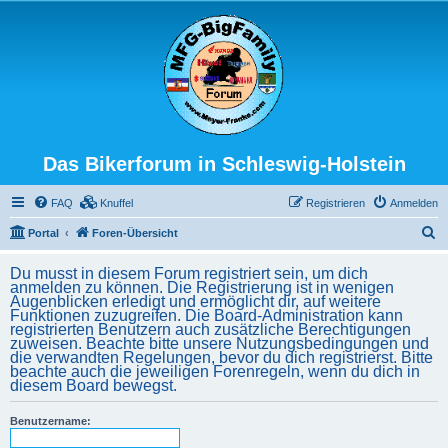
Das Bikerforum in Schleswig-Holstein
FAQ
Knuffel
Registrieren
Anmelden
S
Portal
Foren-Übersicht
u
Du musst in diesem Forum registriert sein, um dich
c
anmelden zu können. Die Registrierung ist in wenigen
Augenblicken erledigt und ermöglicht dir, auf weitere
h
Funktionen zuzugreifen. Die Board-Administration kann
registrierten Benutzern auch zusätzliche Berechtigungen
e
zuweisen. Beachte bitte unsere Nutzungsbedingungen und
die verwandten Regelungen, bevor du dich registrierst. Bitte
beachte auch die jeweiligen Forenregeln, wenn du dich in
diesem Board bewegst.
Benutzername: