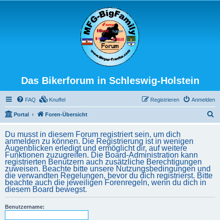
Das Bikerforum in Schleswig-Holstein
FAQ
Knuffel
Registrieren
Anmelden
S
Portal
Foren-Übersicht
u
Du musst in diesem Forum registriert sein, um dich
c
anmelden zu können. Die Registrierung ist in wenigen
Augenblicken erledigt und ermöglicht dir, auf weitere
h
Funktionen zuzugreifen. Die Board-Administration kann
registrierten Benutzern auch zusätzliche Berechtigungen
e
zuweisen. Beachte bitte unsere Nutzungsbedingungen und
die verwandten Regelungen, bevor du dich registrierst. Bitte
beachte auch die jeweiligen Forenregeln, wenn du dich in
diesem Board bewegst.
Benutzername: