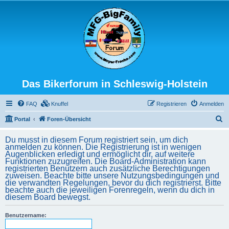
Das Bikerforum in Schleswig-Holstein
FAQ
Knuffel
Registrieren
Anmelden
S
Portal
Foren-Übersicht
u
Du musst in diesem Forum registriert sein, um dich
c
anmelden zu können. Die Registrierung ist in wenigen
Augenblicken erledigt und ermöglicht dir, auf weitere
h
Funktionen zuzugreifen. Die Board-Administration kann
registrierten Benutzern auch zusätzliche Berechtigungen
e
zuweisen. Beachte bitte unsere Nutzungsbedingungen und
die verwandten Regelungen, bevor du dich registrierst. Bitte
beachte auch die jeweiligen Forenregeln, wenn du dich in
diesem Board bewegst.
Benutzername: